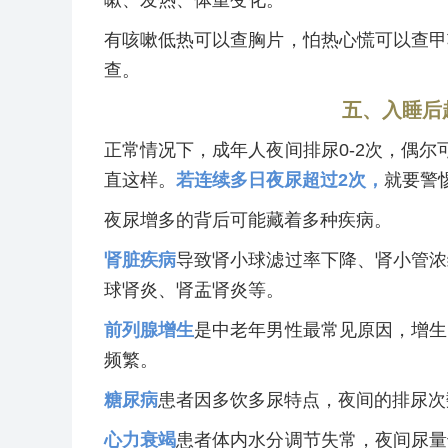
有咳嗽低热可以查胸片，怕热心慌可以查甲
查。
五、入睡后
正常情况下，成年人夜间排尿0-2次，偶尔
直这样。
若连续多日夜尿超过2次，
就要警
夜尿增多的背后可能藏着多种疾病。
肾脏疾病
导致肾小球滤过率下降、肾小管浓
球肾炎、肾盂肾炎等。
前列腺增生
是中老年男性最常见原因，增生
频繁。
糖尿病
患者因多饮多尿特点，夜间的排尿次
心力衰竭
患者体内水分调节失常，夜间尿量