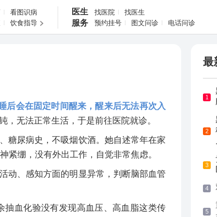
医生
药
看图识病
找医院
找医生
服务
查
饮食指导
预约挂号
图文问诊
电话问诊
最
1
睡后会在固定时间醒来，醒来后无法再次入
钝，无法正常生活，于是前往医院就诊。
2
、糖尿病史，不吸烟饮酒。她自述常年在家
精神紧绷，没有外出工作，自觉非常焦虑。
3
活动、感知方面的明显异常，判断脑部血管
4
余抽血化验没有发现高血压、高血脂这类传
5