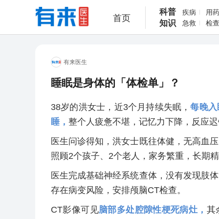
科普
疾病
用
首页
知识
急救
检
有来医生
睡眠是身体的「体检单」？
38岁的洪女士，近3个月持续失眠，
每晚入
睡，
整个人疲惫不堪，记忆力下降，反应迟
医生问诊得知，洪女士既往体健，无高血压
照顾2个孩子、2个老人，家务繁重，长期
医生完成基础神经系统查体，没有发现肢体
存在病变风险，安排颅脑CT检查。
CT影像可见
脑部多处腔隙性梗死病灶，
其