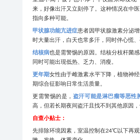
来，好像出汗又立刻停了。这种情况在中医
指向多种可能。
甲状腺功能亢进症
患者因甲状腺激素分泌增
时大量出汗，白天也常多汗，同时伴心慌、
结核病
也是需警惕的原因。结核分枝杆菌感
同时可能出现低热、乏力、消瘦。
更年期
女性由于雌激素水平下降，植物神经
期综合征影响日常生活质量。
更需警惕的是，
盗汗可能是淋巴瘤等恶性
高，但若长期夜间盗汗且找不到其他原因，
自查小贴士：
先排除环境因素，室温控制在24℃以下再
嗽、发热、体重变化。