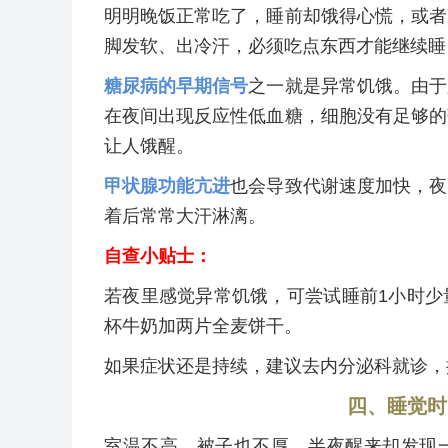
明明晚饭正常吃了，睡前却饿得心慌，或者
脚发软、出冷汗，必须吃点东西才能继续睡
糖尿病的早期信号
之一就是异常饥饿。由于
在夜间出现反应性低血糖，细胞没有足够的
让人饿醒。
甲状腺功能亢进
也会导致代谢速度加快，夜
着后常常大汗淋漓。
自查小贴士：
若夜里感觉异常饥饿，可尝试睡前1小时少
杯牛奶加两片全麦饼干。
如果症状还是持续，建议去内分泌科就诊，
四、睡觉时
室温不高，被子也不厚，半夜醒来却发现