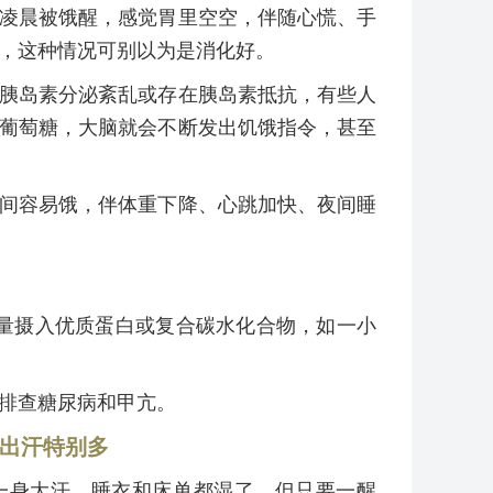
凌晨被饿醒，感觉胃里空空，伴随心慌、手
，这种情况可别以为是消化好。
胰岛素分泌紊乱或存在胰岛素抵抗，有些人
葡萄糖，大脑就会不断发出饥饿指令，甚至
间容易饿，伴体重下降、心跳加快、夜间睡
量摄入优质蛋白或复合碳水化合物，如一小
排查糖尿病和甲亢。
出汗特别多
一身大汗，睡衣和床单都湿了，但只要一醒