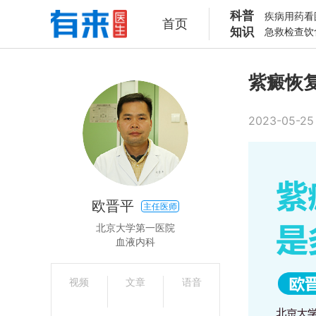
科普
疾病
用药
看
首页
知识
急救
检查
饮
紫癜恢
2023-05-25
欧晋平
主任医师
北京大学第一医院
血液内科
视频
文章
语音