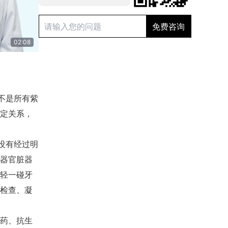
02:08
不是所有
紫
定关系，
没有经过明
器官脏器
轻一碰牙
检查、凝
药、抗生