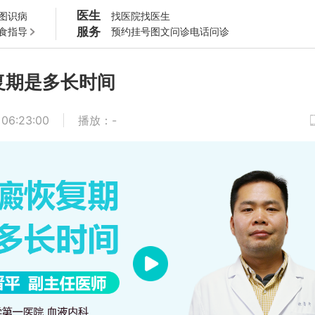
医生
图识病
找医院
找医生
服务
食指导
预约挂号
图文问诊
电话问诊
复期是多长时间
 06:23:00
播放
：
-