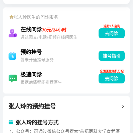
发症的诊疗。1977至1982年毕业于青海医学院。从事
内科内分泌专业临床诊疗工作30多年经验，专业方向为
张人玲
医生的问诊服务
糖尿病的诊断，治疗。甲状腺疾病的诊断治疗和诊治。
近期1人咨询
对难治性的糖尿病合并症有独到的诊疗经验。目前内分
在线问诊
70元/24小时
去问诊
泌专家门诊每周四次。平均每年参加专业技术工作50周
通过图文/电话/视频在线问医生
以上。发表核心期刊40余篇。1999年，2004年科研项
目(肾上腺髓质激素及其前体N端20肽的生物活性研究)
预约挂号
挂号指引
和(糖尿病神经元退行性病变的发病机制及其防治策略)
暂未开通挂号服务
两次获得北京市科技成果二等奖。
全国医生随机分配
极速问诊
去问诊
根据病情智能推荐医生
张人玲
的预约挂号
张人玲的挂号方式
1
.
公众号：可通过微信公众号搜索“首都医科大学宣武医