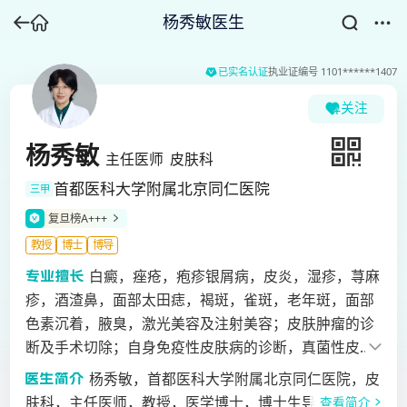
杨秀敏医生
已实名认证
执业证编号
1101******1407
关注
杨秀敏
主任医师
皮肤科
首都医科大学附属北京同仁医院
三甲
复旦榜A+++
教授
博士
博导
白癜，痤疮，疱疹银屑病，皮炎，湿疹，荨麻
疹，酒渣鼻，面部太田痣，褐斑，雀斑，老年斑，面部
色素沉着，腋臭，激光美容及注射美容；皮肤肿瘤的诊
断及手术切除；自身免疫性皮肤病的诊断，真菌性皮肤
病：手足癣，甲癣，罕见的深部真菌感染的诊疗。
杨秀敏，首都医科大学附属北京同仁医院，皮
肤科，主任医师，教授，医学博士，博士生导师。擅长
查看简介