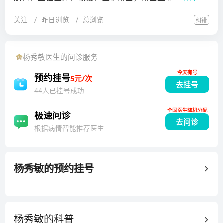
白癜，痤疮，疱疹银屑病，皮炎，湿疹，荨麻疹，酒渣
关注
昨日浏览
总浏览
纠错
鼻，面部太田痣，褐斑，雀斑，老年斑，面部色素沉
着，腋臭，激光美容及注射美容；皮肤肿瘤的诊断及手
术切除；自身免疫性皮肤病的诊断，真菌性皮肤病：手
杨秀敏
医生的问诊服务
足癣，甲癣，罕见的深部真菌感染的诊疗。原北京同仁
今天有号
医院皮肤科主任。曾在泰国曼谷皮肤病学院参加Diplom
预约挂号
5元/次
去挂号
acourseof dermatology培训1年。2009年在日本获得
44人已挂号成功
皮肤病学博士学位。从事皮肤病与性病临床及科研工作
全国医生随机分配
30余年，对各种皮肤病及性病的诊疗有丰富的临床经
极速问诊
去问诊
验，尤其擅长真菌病性等感染性皮肤病、各种损容性皮
根据病情智能推荐医生
肤病的激光美容及外科手术的诊疗。担任中华医学会医
学美容与美容学分会美容皮肤学组委员中华医学会和中
国医师协会皮肤性病学分会真菌学组委员中国老年医学
杨秀敏
的预约挂号
学会皮肤医学分会常委首都医科大学皮肤病与性病学系
务委员会副主任委员等。
杨秀敏的
科普