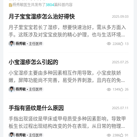
杨秀敏
医生共发布了
3804
篇科普内容
月子宝宝湿疹怎么治好得快
2025.09.03
月子里宝宝若长了湿疹，想要快速治好，需从多方面入
手。这既涉及对宝宝皮肤的精心护理，也与生活环境的
调整以及可能过敏原的排查
杨秀敏
主任医师
2268
13
小宝湿疹怎么引起的
2025.07.25
小宝湿疹主要由多种因素相互作用导致，小宝皮肤娇
嫩，屏障功能尚不完善，易受外界刺激，且内在的免疫
状态、饮食摄入等也会影响湿
杨秀敏
主任医师
1349
26
手指有竖纹是什么原因
2025.07.11
手指出现竖纹是甲床或甲母质受多种因素影响，导致甲
板生长过程出现结构改变的外在表现，从日常的物理刺
激、营养不均衡，到局部皮
杨秀敏
主任医师
2386
91