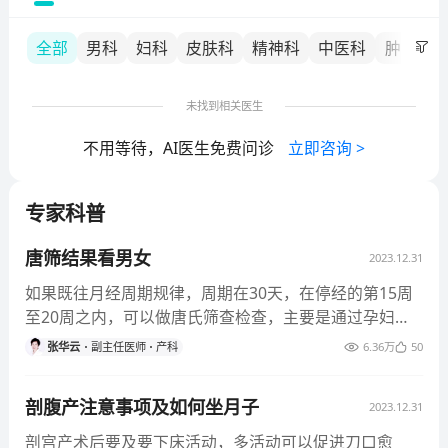
心、癌症规范化诊疗病房。
全部
男科
妇科
皮肤科
精神科
中医科
肿瘤内
未找到相关医生
不用等待，AI医生免费问诊
立即咨询
>
专家科普
唐筛结果看男女
2023.12.31
如果既往月经周期规律，周期在30天，在停经的第15周
至20周之内，可以做唐氏筛查检查，主要是通过孕妇血
清当中检测出来的游
张华云
副主任医师
产科
6.36万
50
剖腹产注意事项及如何坐月子
2023.12.31
剖宫产术后要及要下床活动，多活动可以促进刀口愈