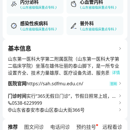
内分泌科
心血管内科
山东省级临床重点专科
山东省级临床重点专科
感染性疾病科
普外科
山东省级临床重点专科
山东省级临床重点专科
基本信息
山东第一医科大学第二附属医院（山东第一医科大学第
二临床学院）坐落在雄伟壮丽的泰山脚下，是一所专业
设置齐全、技术力量雄厚、医疗设备先进、服务质量优
详情
良，集医疗、教学、科研、急诊急救、预防保健和康复
医院官网
https://sah.sdfmu.edu.cn/
官网
于一体的三级甲等综合性医院。医院建筑面积20万平方
米，编制床位2000张，在职职工2500余人，其中副高级
门诊时间
实行“365无假日门诊”，节假日照常上班，
以上职称人员593人，双聘泰山学者特聘专家6人，泰山
0538-6229999
午、夜间请直接到急诊科就诊。门诊夏季8:0
学者青年专家3人，齐鲁卫生与健康领军人才1人，博士
山东省泰安市泰山区泰山大街366号
0-12:00，14:00-18:00；冬季8:00-12:00，1
后合作导师35人，硕博士研究生导师130余人，137位专
3:30-17:30；急诊科24小时值班
家担任国家级、省级学会副主任以上委员。设有49个临
推荐
图文问诊
电话问诊
预约挂号
远程看诊
床科室、13个医技科室，拥有国家级胸痛中心、卒中中