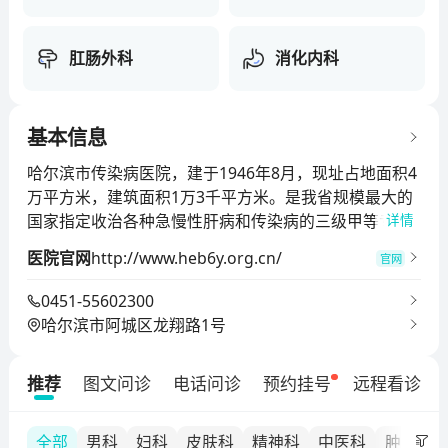
肛肠外科
消化内科
基本信息
哈尔滨市传染病医院，建于1946年8月，现址占地面积4
万平方米，建筑面积1万3千平方米。是我省规模最大的
国家指定收治各种急慢性肝病和传染病的三级甲等专科
详情
医院，是我省传染病防治中心和哈尔滨艾滋病、性传播
医院官网
http://www.heb6y.org.cn/
官网
疾病防治中心。哈尔滨市传染病医院设有内科门诊、中
西医结合门诊、传染科、肝炎科、急诊科、血液净化
0451-55602300
科、预防保健科、医学检验科、药剂科、物理诊断科、
哈尔滨市阿城区龙翔路1号
中西药制剂室等科室。共有床位460张，并设有哈尔滨
市肝病研究所、哈尔滨市介入性超声诊断治疗中心和哈
推荐
图文问诊
电话问诊
预约挂号
远程看诊
尔滨市性传播疾病专科门诊。

医院共有职工344人，正副主任医师30余名，他们中有
建国初期的五、六十年代毕业的老专家，也有中青年及
全部
男科
妇科
皮肤科
精神科
中医科
肿瘤内