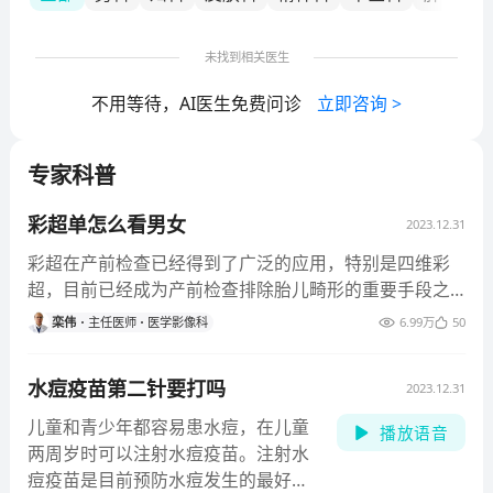
硕士研究生组成的年轻专家队伍，他们不但承担着本院
医疗、教学、科研任务，而且经常参加全国及兄弟省市
未找到相关医生
的讲学、科研指导、成果鉴定、医疗会议、人才培养
等，每年有一批科研成果出现，每年撰写专业论文数十
不用等待，AI医生免费问诊
立即咨询
>
篇，他们是全省传染病专业水平的代表。

建院五十余年来，经过潜心研究形成了一整套关于病毒
专家科普
性肝炎独特的标准化治疗方案，针对各型肝炎采取了中
西医结合等多种治疗方法，在脂肪肝、酒精性肝硬化的
彩超单怎么看男女
治疗上闯出了新路，使众多患者重新步入健康之门。医
2023.12.31
院开展的肝脏支持疗法的重肝抢救治疗、流行性出血热
彩超在产前检查已经得到了广泛的应用，特别是四维彩
急性肾衰血液透析治疗、腹水浓缩回输等，均为最有效
超，目前已经成为产前检查排除胎儿畸形的重要手段之
的治疗方法。在儿童常见传染病腮腺炎、麻疹、水痘、
一，受到准爸爸准妈妈的认
栾伟
主任医师
医学影像科
6.99万
50
流脑、猩红热及肠道传染病利己、肠伤寒治疗方面，均
有其独到之处。
水痘疫苗第二针要打吗
2023.12.31
儿童和青少年都容易患水痘，在儿童
播放语音
两周岁时可以注射水痘疫苗。注射水
痘疫苗是目前预防水痘发生的最好方