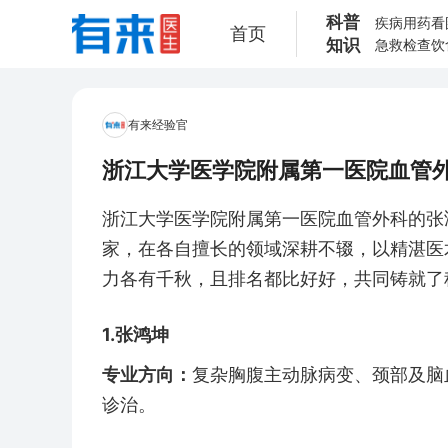
科普
疾病
用药
看
首页
知识
急救
检查
饮
有来经验官
浙江大学医学院附属第一医院血管
浙江大学医学院附属第一医院血管外科的张
家，在各自擅长的领域深耕不辍，以精湛医
力各有千秋，且排名都比好好，共同铸就了
1.张鸿坤
专业方向：
复杂胸腹主动脉病变、颈部及脑
诊治。