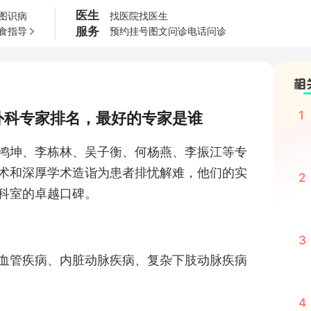
医生
图识病
找医院
找医生
服务
食指导
预约挂号
图文问诊
电话问诊
1
外科专家排名，最好的专家是谁
鸿坤、李栋林、吴子衡、何杨燕、李振江等专
术和深厚学术造诣为患者排忧解难，他们的实
2
科室的卓越口碑。
3
血管疾病、内脏动脉疾病、复杂下肢动脉疾病
4