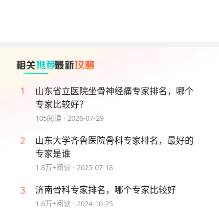
刘新宇多次赴国外顶尖医学中心进修学习，为医学博
士，担任山东大学齐鲁医院副院长、山东大学齐鲁医
学院外科学系主任，是泰山学者特聘专家、齐鲁卫生
与健康领军人才，兼任山东省医学会骨科学分会主任
委员、中华医学会骨科学分会微创外科学组委员。承
担国家自然科学基金面上项目4项、山东省重大创新
1
山东省立医院坐骨神经痛专家排名，哪个
项目等省部级课题6项，斩获山东省科技进步一等
专家比较好？
奖、山东省科技进步二等奖、山东省医学科技进步二
105
阅读 ·
2026-07-29
等奖。擅长脊柱侧凸、后凸畸形等脊柱畸形疾病，腰
椎间盘突出症等脊柱退行性疾病以及脊柱骨折的诊断
2
山东大学齐鲁医院骨科专家排名，最好的
与手术治疗。
专家是谁
1.8万+
阅读 ·
2025-07-18
No.3 聂林 主任医师、教授、博士生导师
3
济南骨科专家排名，哪个专家比较好
聂林具备医学博士专业资质，多次前往美国、德国、
1.6万+
阅读 ·
2024-10-25
法国进修学习脊柱外科相关技术，担任《中国矫形外