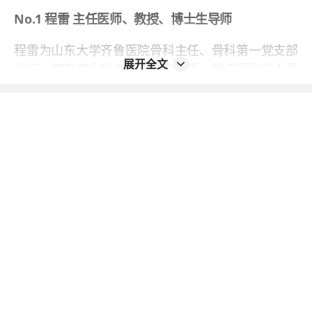
No.1 程雷 主任医师、教授、博士生导师
程雷为山东大学齐鲁医院骨科主任、骨科第一党支部
展开全文
书记，拥有泰山学者特聘专家资质，担任国际华人骨
研协会山东大学联合研究中心主任、中华医学会骨质
疏松和骨矿盐疾病分会骨质疏松骨折学组委员。主持
国家自然科学基金面上项目3项、国家重点研发计划
子课题2项、省部级科研课题6项，获得授权专利14
项，获评中国研究型医院研究型人才、山东大学优秀
医务工作者、山东大学杰出青年医师、齐鲁医院优秀
党务工作者，以首位完成人获得山东省自然科学二等
奖、山东省医学会医学科技进步一等奖。主攻脊柱退
变疾病的发病机制研究与手术治疗，擅长颈椎病、腰
椎间盘突出、腰椎滑脱、胸椎管狭窄、颅底凹陷、寰
枢椎脱位等脊柱疾病的外科手术治疗。
No.2 刘新宇 主任医师、教授、博士生导师