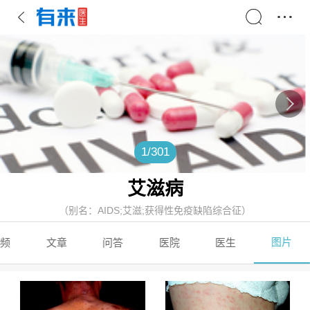
1
/
301
艾滋病
（别名：AIDS;艾滋;获得性免疫缺陷综合征）
图片
频
文章
问答
医院
医生