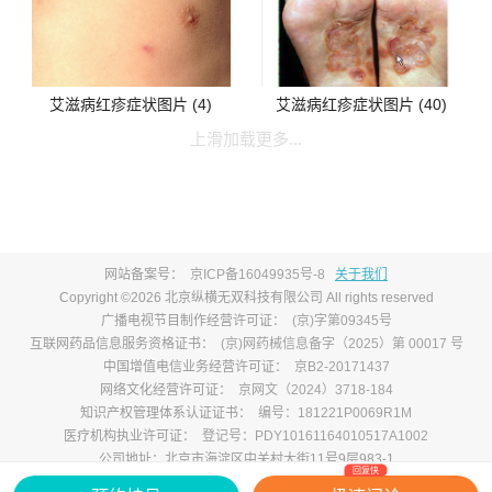
艾滋病红疹症状图片 (4)
艾滋病红疹症状图片 (40)
上滑加载更多...
网站备案号：
京ICP备16049935号-8
关于我们
Copyright ©2026 北京纵横无双科技有限公司 All rights reserved
广播电视节目制作经营许可证：
(京)字第09345号
互联网药品信息服务资格证书：
(京)网药械信息备字（2025）第 00017 号
中国增值电信业务经营许可证：
京B2-20171437
网络文化经营许可证：
京网文（2024）3718-184
知识产权管理体系认证证书：
编号：181221P0069R1M
医疗机构执业许可证：
登记号：PDY10161164010517A1002
公司地址：北京市海淀区中关村大街11号9层983-1
回复快
京公网安备
举报电话