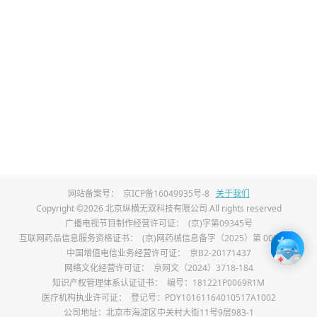
粘稠、血流缓慢的问题。
3、控制体重改善代谢：
肥胖人群脂肪代谢紊
乱，是血粘稠的高发人群，通过合理减重，
调节身体代谢水平，能够从根源减少血液脂
质沉积，稳定血液黏稠度。
4、降脂类药物治疗：
针对高血脂引发的血粘
稠，降低血液中胆固醇、甘油三酯含量，净
网站备案号：
京ICP备16049935号-8
关于我们
化血液，改善血液粘稠状态，常用药物有阿
Copyright ©2026 北京纵横无双科技有限公司 All rights reserved
广播电视节目制作经营许可证：
(京)字第09345号
托伐他汀、瑞舒伐他汀、辛伐他汀、非诺贝
互联网药品信息服务资格证书：
(京)网药械信息备字（2025）第 00017 号
中国增值电信业务经营许可证：
京B2-20171437
特。还可以通过抑制血小板聚集，避免血液
网络文化经营许可证：
京网文（2024）3718-184
内斑块和血栓形成，降低血液黏稠度，预防
知识产权管理体系认证证书：
编号：181221P0069R1M
医疗机构执业许可证：
登记号：PDY10161164010517A1002
血管堵塞，常用药物有阿司匹林、氯吡格
公司地址：北京市海淀区中关村大街11号9层983-1