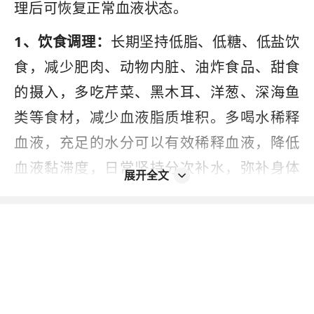
理后可恢复正常血液状态。
1、饮食调理：
长期坚持低脂、低糖、低盐饮
食，减少肥肉、动物内脏、油炸食品、甜食
的摄入，多吃芹菜、黑木耳、洋葱、深海鱼
类等食材，减少血液脂质堆积。多喝水稀释
血液，充足的水分可以有效稀释血液，降低
血液黏滞度，日常坚持分次补水，弥补身体
展开全文
缺水导致的血液浓缩，改善轻度血粘稠问
题。
2、规律有氧运动：
长期进行慢跑、快走、游
泳、跳绳等有氧运动，可促进血液循环，加
快身体脂质代谢，防止油脂堆积，改善血液