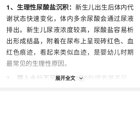
1、生理性尿酸盐沉积：
新生儿出生后体内代
谢状态快速变化，体内多余尿酸会通过尿液
排出。新生儿尿液浓度较高，尿酸盐容易析
出形成结晶，附着在尿布上呈现砖红色、血
红色痕迹，看起来类似血迹，是婴幼儿时期
最常见的生理性原因。
2、摄入水分不足：
母乳或奶粉喂养量不足、
展开全文
日常补水过少，会导致婴儿身体缺水，尿液
高度浓缩。尿液浓缩后尿酸盐浓度大幅升
高，结晶析出量增多，同时会刺激尿道黏膜
充血，造成轻微黏膜渗血，加重尿布带血的
表现。