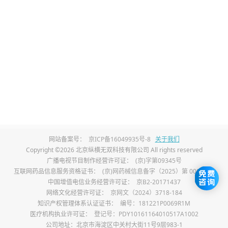
3、水分流失：
所处环境温度过高、穿衣过
厚、包裹过严，会导致婴儿出汗增多，身体
水分大量流失。尿量随之减少、尿液变浓，
加速尿酸盐结晶析出，持续刺激娇嫩尿道，
引发轻微出血痕迹。
4、泌尿系统感染：
婴儿尿道较短、抵抗力较
弱，私处清洁不到位容易引发泌尿系统感
网站备案号：
京ICP备16049935号-8
关于我们
染。炎症会造成尿道黏膜破损出血，同时改
Copyright ©2026 北京纵横无双科技有限公司 All rights reserved
广播电视节目制作经营许可证：
(京)字第09345号
变尿液成分，促使结晶增多，出现结晶伴随
互联网药品信息服务资格证书：
(京)网药械信息备字（2025）第 00017 号
中国增值电信业务经营许可证：
京B2-20171437
血尿的情况，可遵医嘱使用头孢克洛、阿莫
网络文化经营许可证：
京网文（2024）3718-184
西林改善感染症状。
知识产权管理体系认证证书：
编号：181221P0069R1M
医疗机构执业许可证：
登记号：PDY10161164010517A1002
公司地址：北京市海淀区中关村大街11号9层983-1
5、尿路黏膜机械性损伤：
频繁尿液结晶摩