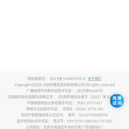
强。体重超过19公斤属于超重肥胖，长期超
标会增加性早熟、骨关节负担、代谢异常的
发病风险，需要及时管控饮食。
家长需定期带孩子做儿童保健体检，绘制专
属生长曲线，观察身高体重增长趋势。若发
现孩子缺钙，可服用碳酸钙D3颗粒补充钙
质，缺锌食欲差可服用葡萄糖酸锌口服液改
网站备案号：
京ICP备16049935号-8
关于我们
善症状。连续多次生长曲线下滑，需及时完
Copyright ©2026 北京纵横无双科技有限公司 All rights reserved
善相关检查，排查生长发育问题，尽早干预
广播电视节目制作经营许可证：
(京)字第09345号
互联网药品信息服务资格证书：
(京)网药械信息备字（2025）第 00017 号
纠正，避免发育滞后。
中国增值电信业务经营许可证：
京B2-20171437
网络文化经营许可证：
京网文（2024）3718-184
家长不要仅凭单次测量数据判定孩子发育情
知识产权管理体系认证证书：
编号：181221P0069R1M
医疗机构执业许可证：
登记号：PDY10161164010517A1002
况，生长曲线的稳定趋势远比单次数值更重
公司地址：北京市海淀区中关村大街11号9层983-1