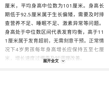
厘米，平均身高中位数为101厘米。身高长
期低于92.5厘米属于生长偏矮，需要及时排
查营养不足、睡眠不足、激素异常等问题。
身高处于中位数区间代表发育均衡，高于11
1厘米属于发育超前，无需刻意干预。正常情
况下4岁男孩每年身高增长应保持五至七厘
米，增长速度过慢需及时调理改善。
展开全文
四周岁男孩标准体重正常区间为12公斤至19
公斤，体重平均中位数为15.7公斤。体重低
于12公斤属于体型偏瘦，大多是挑食偏食、
脾胃虚弱、营养摄入不足导致。体重处于15
公斤至16公斤为最佳状态，身体免疫力更