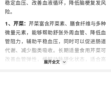
稳定血压、改善血液循环，降低脑梗复发风
险。
1、芹菜：
芹菜富含芹菜素、膳食纤维与多种
微量元素，能够帮助舒张外周血管、降低血
管阻力，辅助平稳血压，同时可以促进肠道
代谢、减少脂类吸收。长期适量食用芹菜可
改善血管弹性，缓解动脉硬化状态，适合高
展开全文
血压脑梗患者日常长期食用，烹饪需以清
炒、水煮为主，杜绝重油重盐做法。
2、西兰花：
西兰花含有丰富维生素C、硒元
素和抗氧化物，能够清除血管内多余自由
基，保护脑血管内皮细胞，减少脂质沉积和