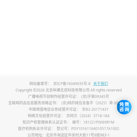
血管硬化进程。蔬菜质地清淡低脂，不会增
加血液黏稠度，同时可补充身体所需营养，
提升机体代谢能力，降低脑梗二次复发的基
础风险。
3、菠菜：
菠菜富含铁元素、叶酸和膳食纤
维，能够改善机体造血代谢，降低血液同型
半胱氨酸数值，减少脑血管损伤诱因。叶酸
网站备案号：
京ICP备16049935号-8
关于我们
成分可有效保护血管结构，预防血管脆性增
Copyright ©2026 北京纵横无双科技有限公司 All rights reserved
加，改善脑部微循环供血，适合脑梗恢复期
广播电视节目制作经营许可证：
(京)字第09345号
互联网药品信息服务资格证书：
(京)网药械信息备字（2025）第 00017 号
患者长期食用，烹饪建议焯水后食用，减少
中国增值电信业务经营许可证：
京B2-20171437
网络文化经营许可证：
京网文（2024）3718-184
草酸影响。
知识产权管理体系认证证书：
编号：181221P0069R1M
医疗机构执业许可证：
登记号：PDY10161164010517A1002
4、冬瓜：
冬瓜含水量高、热量极低，具备良
公司地址：北京市海淀区中关村大街11号9层983-1