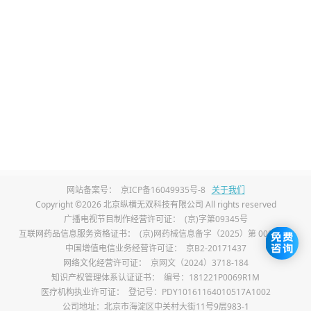
3、子宫内膜异位性囊肿：
由子宫内膜异位到
卵巢形成，常伴随痛经、月经不调、腹痛等
症状，可服用孕激素类药物，如地屈孕酮
片、醋酸甲羟孕酮片，抑制异位内膜生长，
缓解症状，缩小囊肿，用药需遵医嘱。也可
服用促性腺激素释放激素激动剂，如亮丙瑞
林、戈舍瑞林，抑制卵巢功能，使异位内膜
网站备案号：
京ICP备16049935号-8
关于我们
萎缩，用药需遵医嘱。
Copyright ©2026 北京纵横无双科技有限公司 All rights reserved
广播电视节目制作经营许可证：
(京)字第09345号
4、囊性畸胎瘤：
多为良性肿瘤，药物治疗效
互联网药品信息服务资格证书：
(京)网药械信息备字（2025）第 00017 号
中国增值电信业务经营许可证：
京B2-20171437
果较差，通常不建议药物治疗，以手术治疗
网络文化经营许可证：
京网文（2024）3718-184
为主，但对于体积较小、无明显症状且暂时
知识产权管理体系认证证书：
编号：181221P0069R1M
医疗机构执业许可证：
登记号：PDY10161164010517A1002
不适合手术的患者，可在医生指导下服用中
公司地址：北京市海淀区中关村大街11号9层983-1