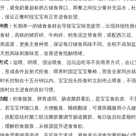
升，避免奶量超标挤占辅食胃口。两餐之间仅少量补充温水，杜
，保证正餐时段宝宝有正常进食欲望。
种类：
长期单一的辅食食材会导致宝宝味觉疲劳，出现持续性挑
食材，高铁的猪肝碎、牛肉碎、鳕鱼泥交替食用，搭配西兰花、
类蔬菜，更换主食种类，保证每日辅食风味不同。全程不添加盐
天然风味刺激味觉，改善进食抵触情绪。
方式：
追喂、哄喂、强迫喂食、边玩边吃等不良喂养方式，会让
，形成条件反射式拒食。喂养时固定宝宝餐椅，营造全家同步就
时长控制在十五分钟以内。宝宝扭头拒食时立刻停止喂食，不强
按时自主进食的良好习惯。
功能：
积食腹胀、脾胃虚弱、肠道菌群紊乱，是宝宝食欲差、不
。若宝宝伴随口臭、大便酸臭、睡眠翻滚，可遵医嘱服用小儿健
，搭配双歧杆菌三联活菌胶囊调节肠道菌群。每日饭后轻柔顺时
，缓解积食腹胀，从根源提升进食食欲。
辅食需要循序渐进，不可急于求成，避免逼迫进食加重抵触心理