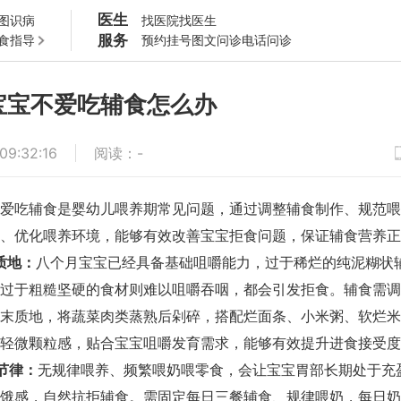
医生
图识病
找医院
找医生
服务
食指导
预约挂号
图文问诊
电话问诊
宝宝不爱吃辅食怎么办
09:32:16
阅读
：
-
爱吃辅食是婴幼儿喂养期常见问题，通过调整辅食制作、规范喂
、优化喂养环境，能够有效改善宝宝拒食问题，保证辅食营养正
质地：
八个月宝宝已经具备基础咀嚼能力，过于稀烂的纯泥糊状
过于粗糙坚硬的食材则难以咀嚼吞咽，都会引发拒食。辅食需调
末质地，将蔬菜肉类蒸熟后剁碎，搭配烂面条、小米粥、软烂米
轻微颗粒感，贴合宝宝咀嚼发育需求，能够有效提升进食接受度
节律：
无规律喂养、频繁喂奶喂零食，会让宝宝胃部长期处于充
饿感，自然抗拒辅食。需固定每日三餐辅食、规律喂奶，每日奶