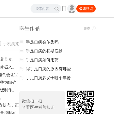
极速咨询
医生作品
更多
手足口病会传染吗
手机浏览
手足口病的初期症状
养节奏、
手足口病如何用药
常摄入。
得手足口病的原因有哪些
辅食会让宝
手足口病多发于哪个年龄
整为细碎
饭制作。
。
微信扫一扫
盈状态，正
查看医生科普知识
量控制在