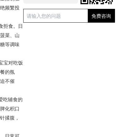
绝频繁投
食拒食。日
菠菜、山
糖等调味
宝宝对吃饭
餐的氛
迫不催
爱吃辅食的
脾化积口
针揉腹，
。日常可