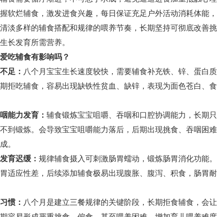
握软烂辅食，激发进食兴趣，每日保证充足户外活动消耗体能，
清淡多样的辅食搭配和规律的喂养节奏，长期坚持可彻底改善挑
生长发育所需营养。
爱吃辅食有影响吗？
不足：
八个月宝宝生长速度较快，需要辅食补充铁、锌、蛋白质
期拒吃辅食，容易出现缺铁性贫血、缺锌，表现为面色苍白、食
咽能力发育：
辅食锻炼宝宝咀嚼、吞咽和口腔协调能力，长期只
不到锻炼。会导致宝宝咀嚼能力落后，后期出现挑食、吞咽困难
成。
发育迟缓：
规律辅食摄入可刺激肠胃蠕动，锻炼肠胃消化功能。
胃适应性差，后续添加辅食极易出现腹胀、腹泻、积食，肠胃耐
习惯：
八个月是建立三餐规律的关键阶段，长期拒食辅食，会让
期容易形成严重挑食、偏食，甚至喂养困难，增加育儿喂养难度