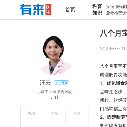
科普
疾病
用药
看
首页
知识
急救
检查
饮
八个月
2026-07-01 
八个月宝宝不
调理肠胃功能
汪云
1、优化辅食
主任医师
宝味觉乏味，
北京中西医结合医院
儿科
颗粒、软烂碎
口感软糯且有
视频
文章
语音
2、固定喂养
餐时段没有饥