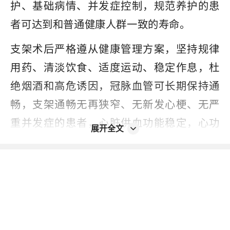
护、基础病情、并发症控制，规范养护的患
者可达到和普通健康人群一致的寿命。
支架术后严格遵从健康管理方案，坚持规律
用药、清淡饮食、适度运动、稳定作息，杜
绝烟酒和高危诱因，冠脉血管可长期保持通
畅，支架通畅无再狭窄、无新发心梗、无严
重并发症的患者，心脏供血功能稳定，心功
展开全文
能不受影响，生活质量和正常人无异，自然
寿命不会受到任何限制。
支架术后需要长期坚持基础药物维持血管状
态，常用药物有阿司匹林肠溶片、氯吡格雷
片、阿托伐他汀钙片、瑞舒伐他汀钙片，这