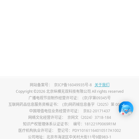
类药物可以抗血小板聚集、稳定血管斑块、
预防支架内血栓和再狭窄，持续保护冠脉血
管，杜绝二次血管堵塞，是保障术后长期生
存的基础。
仅为单支冠脉狭窄、术前心功能完好、无大
面积心肌坏死的患者，支架术后心肌供血可
完全恢复正常，这类患者心脏基础条件好，
网站备案号：
京ICP备16049935号-8
关于我们
只要做好日常养护，基本不会出现病情复
Copyright ©2026 北京纵横无双科技有限公司 All rights reserved
发，不会影响正常寿命，是支架术后预后最
广播电视节目制作经营许可证：
(京)字第09345号
互联网药品信息服务资格证书：
(京)网药械信息备字（2025）第 00017 号
好的人群。存在多支冠脉严重狭窄、弥漫性
中国增值电信业务经营许可证：
京B2-20171437
网络文化经营许可证：
京网文（2024）3718-184
血管病变的患者，血管基础条件较差，即便
知识产权管理体系认证证书：
编号：181221P0069R1M
植入支架，剩余血管仍存在斑块和狭窄问
医疗机构执业许可证：
登记号：PDY10161164010517A1002
公司地址：北京市海淀区中关村大街11号9层983-1