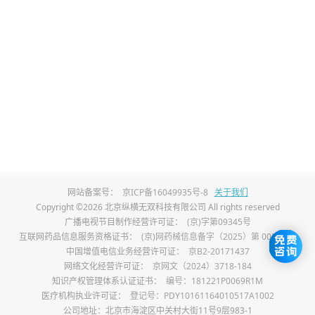
2、皮脂腺增生：
当皮脂腺过度活跃时，可能会
形成一个小而硬的凸起，但这种凸起通常不伴
随炎症反应。对于轻度的皮脂腺增生，可以通
过定期清洁和去角质来管理。如果问题严重，
可以考虑激光治疗或电灼术去除多余的皮脂腺
组织。
3、毛囊炎：
毛囊炎是由细菌、真菌或其他微生
物感染毛囊引起的炎症反应，常表现为红色、
网站备案号：
京ICP备16049935号-8
关于我们
Copyright ©2026 北京纵横无双科技有限公司 All rights reserved
硬块状的丘疹。局部应用抗菌药膏或口服抗生
广播电视节目制作经营许可证：
(京)字第09345号
互联网药品信息服务资格证书：
(京)网药械信息备字（2025）第 00017 号
素是常见的治疗方法。在某些情况下，医生可
中国增值电信业务经营许可证：
京B2-20171437
能会开具抗真菌药物来控制感染。
网络文化经营许可证：
京网文（2024）3718-184
知识产权管理体系认证证书：
编号：181221P0069R1M
医疗机构执业许可证：
登记号：PDY10161164010517A1002
4、脂肪瘤：
虽然不太常见，但在某些情况下，
公司地址：北京市海淀区中关村大街11号9层983-1