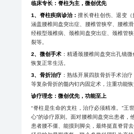
临床专长：脊柱为主，微创优先
1、脊柱疾病诊治：
擅长脊柱创伤、退变（
涵盖腰椎间盘突出症、腰椎管狭窄、腰椎滑
经根型颈椎病、颈椎间盘突出症、颈椎管狭
裂等。
2、微创手术
：精通颈腰椎间盘突出孔镜微
恢复正常生活。
3、骨折治疗
：熟练开展四肢骨折手术治疗
等复杂骨折的髓内钉内固定术，注重功能恢
诊疗理念：微创优先，功能至上
“脊柱是生命的支柱，治疗必须精准。”王
心”的诊疗原则。面对腰椎间盘突出患者，他
患者腰不僵、能摸到脚尖，最终挺直脊背去