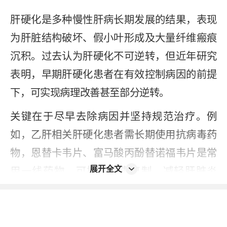
肝硬化是多种慢性肝病长期发展的结果，表现
为肝脏结构破坏、假小叶形成及大量纤维瘢痕
沉积。过去认为肝硬化不可逆转，但近年研究
表明，早期肝硬化患者在有效控制病因的前提
下，可实现病理改善甚至部分逆转。
关键在于尽早去除病因并坚持规范治疗。例
如，乙肝相关肝硬化患者需长期使用抗病毒药
物，恩替卡韦片、富马酸丙酚替诺福韦片是常
展开全文
用一线药物，可抑制病毒复制、减轻肝脏炎
症，为肝组织修复创造条件。
对于已存在的肝纤维化或代偿期肝硬化，可联