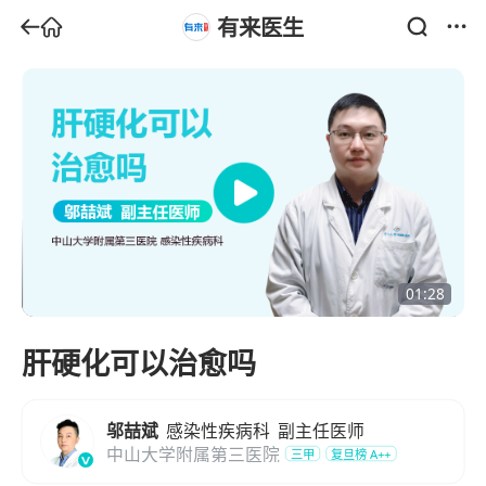
有来医生
01:28
肝硬化可以治愈吗
邬喆斌
感染性疾病科
副主任医师
中山大学附属第三医院
三甲
复旦榜
A++