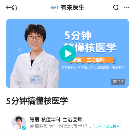
有来医生
05:14
5分钟搞懂核医学
张丽
核医学科
主治医师
首都医科大学附属北京世纪
三甲
复旦榜
A
坛医院