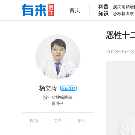
科普
疾病
用药
看
首页
知识
急救
检查
饮
恶性十
2023-05-23 
杨立涛
主任医师
浙江省肿瘤医院
胃外科
视频
文章
语音