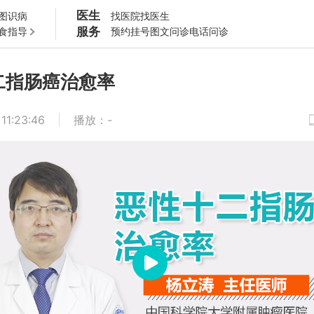
医生
图识病
找医院
找医生
服务
食指导
预约挂号
图文问诊
电话问诊
二指肠癌治愈率
11:23:46
播放
：
-