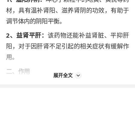
材，具有温补肾阳、滋养肾阴的功效，有助于
调节体内的阴阳平衡。
2、益肾平肝：
该药物还能补益肾脏、平抑肝
阳，对于因肝肾不足引起的相关症状有缓解作
用。
二、作用
展开全文
坤心宁颗粒主要用于治疗女性更年期综合征，
能够缓解患者的以下症状：
1、潮热汗出：
由于阴阳失衡，患者常出现阵发
性的热潮红和出汗。