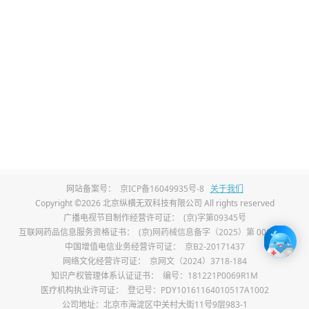
2、腰背冷痛：
肾阳不足导致腰部和背部出现冷
痛或不适感。
3、乍热乍寒：
患者会突然感到热或冷，体温波
动较大。
4、烦躁易激动：
情绪不稳定，容易烦躁和激
动。
5、畏寒肢冷：
对寒冷敏感，四肢常感冰冷。
网站备案号：
京ICP备16049935号-8
关于我们
6、阴道干涩：
阴道黏膜变薄，分泌物减少，导
Copyright ©2026 北京纵横无双科技有限公司 All rights reserved
广播电视节目制作经营许可证：
(京)字第09345号
致阴道干涩。
互联网药品信息服务资格证书：
(京)网药械信息备字（2025）第 00017 号
中国增值电信业务经营许可证：
京B2-20171437
7、郁郁寡欢：
情绪低落，对事物失去兴趣。
网络文化经营许可证：
京网文（2024）3718-184
知识产权管理体系认证证书：
编号：181221P0069R1M
医疗机构执业许可证：
登记号：PDY10161164010517A1002
8、眩晕、耳鸣：
肝肾不足可能导致眩晕和耳鸣
公司地址：北京市海淀区中关村大街11号9层983-1