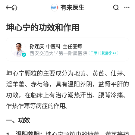
有来医生
坤心宁的功效和作用
孙连庆
中医科
主任医师
西安交通大学第一附属医院
三甲
复旦榜
A+
坤心宁颗粒的主要成分为地黄、黄芪、仙茅、
淫羊藿、赤芍等，具有温阳养阴，益肾平肝的
功效，在临床上有治疗潮热汗出、腰背冷痛、
乍热乍寒等病症的作用。
一、功效
1、温阳养阴：
坤心宁颗粒中的地黄、黄芪等药