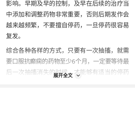
影响。早期及早的控制，及早在后续的治疗当
中添加和调整药物非常重要，否则后期发作会
越来越频繁，不要擅自停药，一旦停药很容易
复发。
综合各种各样的方式，只要有一次抽搐，就需
要口服抗癫痫的药物至少6个月，一定要等待最
后一次抽搐消失的时候，才能够有适当的停药
展开全文
过程。否则越到后期发作愈频繁，无法通过药
物处理，有的甚至还需要通过手术去治疗。
2023-12-28
本内容不能代替面诊，如有不适请尽快就医
如您发现信息有误或更新不及时，
请反馈 >