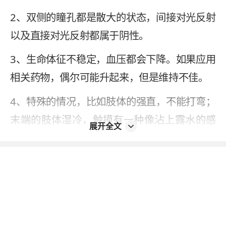
2、双侧的瞳孔都是散大的状态，间接对光反射
以及直接对光反射都属于阴性。
3、生命体征不稳定，血压都会下降。如果应用
相关药物，偶尔可能升起来，但是维持不佳。
4、特殊的情况，比如肢体的强直，不能打弯；
末端的肢体湿冷，触摸有一种像沾上露水的感
展开全文
觉。如果出现这些情况，非常有可能患者即将
不行，或者属于终末状态。
2023-12-27
本内容不能代替面诊，如有不适请尽快就医
如您发现信息有误或更新不及时，
请反馈 >