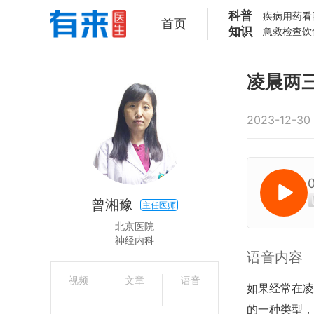
科普
疾病
用药
看
首页
知识
急救
检查
饮
凌晨两
2023-12-30 
曾湘豫
主任医师
北京医院
神经内科
语音内容
视频
文章
语音
如果经常在凌
的一种类型，