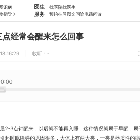
医生
图识病
找医院
找医生
服务
食指导
预约挂号
图文问诊
电话问诊
三点经常会醒来怎么回事
18:16:29
收听
：
-
00:00
晨2-3点钟醒来，以后就不能再入睡，这种情况就属于早醒，属
引起睡眠障碍的原因很多，大体上有两大类，一类是器质性的病