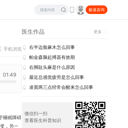
极速咨询
医生作品
更多
右半边脸麻木怎么回事
手机浏览
帕金森脑起搏器有效期
右脚趾头麻是什么原因
01:49
最近总感觉疲劳是怎么回事
凌晨两三点经常会醒来怎么回事
微信扫一扫
于睡眠障碍
查看医生科普知识
变，另一