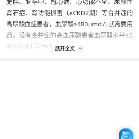
肥胖、脑卒中、冠心病、心功能不全、尿酸性
肾石症、肾功能损害（≥CKD2期）等合并症的
高尿酸血症患者，血尿酸≥480μmol/L就需要用
药。没有合并症的高血尿酸患者血尿酸水平≥5
40μmol/L再用药。
展开全文
如果已经确诊痛风，用药血尿酸指标更严格，
比如无合并症的痛风患者，血尿酸（≥）480μ
mol/L时开始降尿酸治疗。存在痛风发作次数≥
2次/年、痛风石、慢性痛风性关节炎、肾结
石、慢性肾脏疾病、高血压、糖尿病等情况，
血尿酸≥420μmol/L就建议用药治疗。
目前常用的降尿酸药物包括苯溴马隆、非布司
他、别嘌醇，其中苯溴马隆为抑制尿酸重吸收