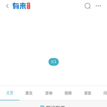
1
/
1
主页
医生
咨询
视频
语音
问