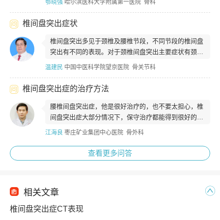
鄂晓强
哈尔滨医科大学附属第一医院 骨科
椎间盘突出症状
椎间盘突出多见于颈椎及腰椎节段，不同节段的椎间盘
突出有不同的表现。对于颈椎间盘突出主要症状有颈部
疼痛、僵硬、上肢麻木无力、头晕或者视...
温建民
中国中医科学院望京医院 骨关节科
椎间盘突出症的治疗方法
腰椎间盘突出症，他是很好治疗的，也不要太担心，椎
间盘突出症大部分情况下，保守治疗都能得到很好的缓
解，大约占80%左右。主要的就是注意...
江海良
枣庄矿业集团中心医院 骨外科
查看更多问答
相关文章
椎间盘突出症CT表现