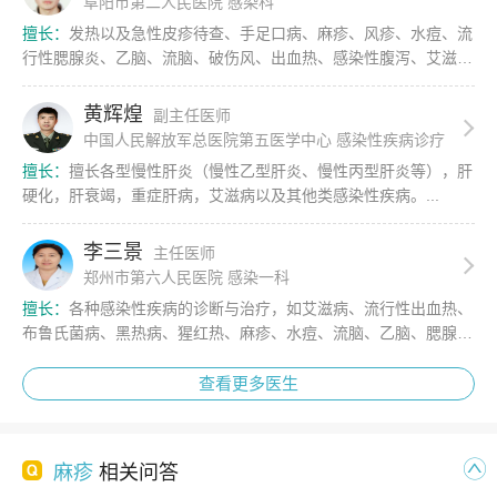
阜阳市第二人民医院 感染科
擅长：
发热以及急性皮疹待查、手足口病、麻疹、风疹、水痘、流
行性腮腺炎、乙脑、流脑、破伤风、出血热、感染性腹泻、艾滋
病、恙虫病等急性传染病的诊治。...
黄辉煌
副主任医师
中国人民解放军总医院第五医学中心 感染性疾病诊疗
与研究中心
擅长：
擅长各型慢性肝炎（慢性乙型肝炎、慢性丙型肝炎等），肝
硬化，肝衰竭，重症肝病，艾滋病以及其他类感染性疾病。...
李三景
主任医师
郑州市第六人民医院 感染一科
擅长：
各种感染性疾病的诊断与治疗，如艾滋病、流行性出血热、
布鲁氏菌病、黑热病、猩红热、麻疹、水痘、流脑、乙脑、腮腺炎
等。...
查看更多医生
麻疹
相关问答