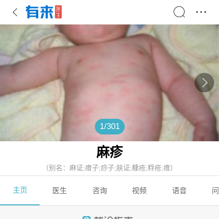
1
/
301
麻疹
（别名：麻证;瘄子;痧子;肤证;糠疮;粰疮;瘄）
主页
医生
咨询
视频
语音
问