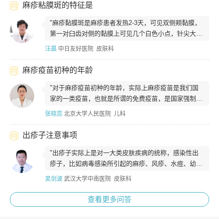
麻疹粘膜斑的特征是
"麻疹黏膜斑是麻疹患者发热2-3天，可见双侧颊黏膜，
第一对臼齿对侧的黏膜上可见几个白色小点，针尖大
小，至出疹前1-2天融合，呈碎片状...
汪晨
中日友好医院 皮肤科
麻疹疫苗初种的年龄
"对于麻疹疫苗初种的年龄，实际上麻疹疫苗是我们国
家的一类疫苗，也就是所谓的免费疫苗，是国家强制接
种的疫苗。对于麻疹，大部分孩子或者说...
张晓蕊
北京大学人民医院 儿科
出疹子注意事项
"出疹子实际上是对一大类皮肤疾病的统称，感染性出
疹子，比如病毒感染所引起的麻疹、风疹、水痘、幼儿
急疹，或者细菌感染引起的猩红热等，往...
吴剑波
武汉大学中南医院 皮肤科
查看更多问答