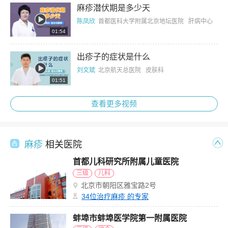
麻疹潜伏期是多少天
陈凤欣
首都医科大学附属北京地坛医院 肝病中心
01:54
出疹子的症状是什么
刘文斌
北京航天总医院 皮肤科
01:51
查看更多视频
麻疹
相关医院
首都儿科研究所附属儿童医院
三级
儿科
北京市朝阳区雅宝路2号
34
位治疗麻疹 的专家
蚌埠市蚌埠医学院第一附属医院