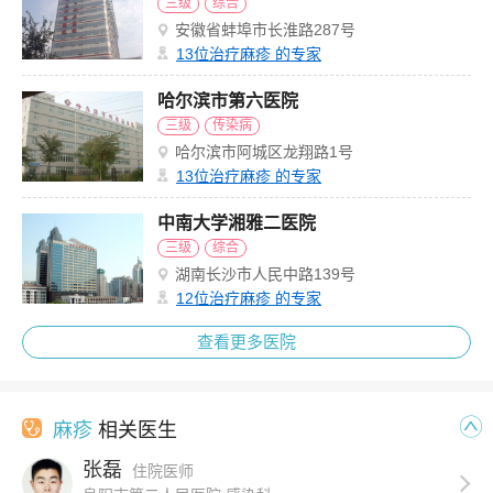
三级
综合
安徽省蚌埠市长淮路287号
13
位治疗麻疹 的专家
哈尔滨市第六医院
三级
传染病
哈尔滨市阿城区龙翔路1号
13
位治疗麻疹 的专家
中南大学湘雅二医院
三级
综合
湖南长沙市人民中路139号
12
位治疗麻疹 的专家
查看更多医院
麻疹
相关医生
张磊
住院医师