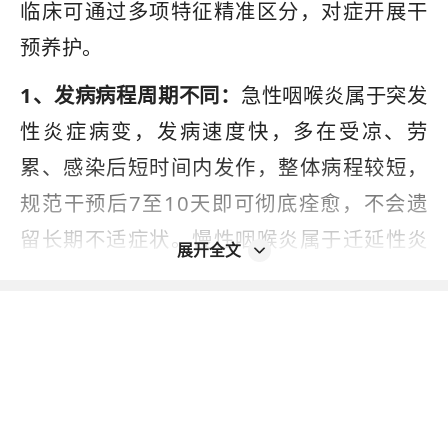
临床可通过多项特征精准区分，对症开展干
预养护。
1、发病病程周期不同：
急性咽喉炎属于突发
性炎症病变，发病速度快，多在受凉、劳
累、感染后短时间内发作，整体病程较短，
规范干预后7至10天即可彻底痊愈，不会遗
留长期不适症状。慢性咽喉炎属于迁延性炎
展开全文
症，多由急性咽喉炎反复发作、长期不良刺
激导致，病程会持续3个月以上，症状反复出
现，难以在短期内彻底根治。
2、发病诱发原因不同：
急性咽喉炎主要由病
原体急性感染引发，以病毒和细菌感染为