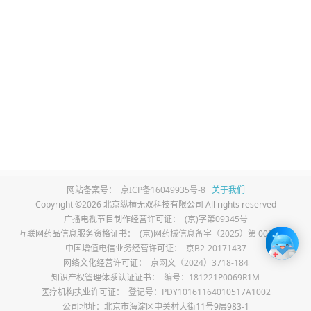
主，常见致病菌包括溶血性链球菌、流感病
毒，外界受凉、过度劳累、免疫力下降是主
要诱发因素。慢性咽喉炎无急性致病菌感
染，多源于长期烟酒刺激、频繁用嗓、胃酸
反流、鼻腔分泌物倒流、空气污染等持续性
慢性刺激。
3、临床发作症状不同：
急性咽喉炎局部症状
网站备案号：
京ICP备16049935号-8
关于我们
严重且伴随全身不适，主要表现为咽喉剧烈
Copyright ©2026 北京纵横无双科技有限公司 All rights reserved
肿痛、吞咽困难、声音嘶哑，同时会出现发
广播电视节目制作经营许可证：
(京)字第09345号
互联网药品信息服务资格证书：
(京)网药械信息备字（2025）第 00017 号
热、浑身乏力、肌肉酸痛等全身症状，部分
中国增值电信业务经营许可证：
京B2-20171437
网络文化经营许可证：
京网文（2024）3718-184
患者会出现咽喉化脓。慢性咽喉炎仅存在局
知识产权管理体系认证证书：
编号：181221P0069R1M
部轻微不适，无发热等全身症状，以咽喉干
医疗机构执业许可证：
登记号：PDY10161164010517A1002
公司地址：北京市海淀区中关村大街11号9层983-1