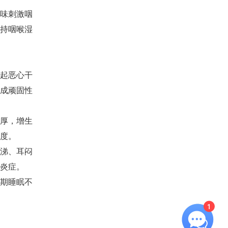
味刺激咽
持咽喉湿
起恶心干
成顽固性
厚，增生
度。
涕、耳闷
炎症。
期睡眠不