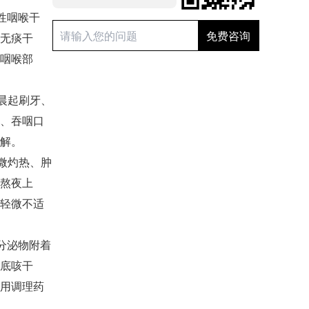
性咽喉干
无痰干
咽喉部
晨起刷牙、
、吞咽口
解。
微灼热、肿
熬夜上
轻微不适
分泌物附着
底咳干
用调理药