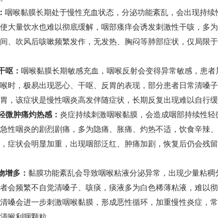
：
咽喉黏膜长期处于慢性充血状态，分泌功能紊乱，会出现持续
使大量饮水也难以彻底缓解，咽部瘙痒会诱发刺激性干咳，多为
间、吹风后咳嗽频繁发作，无发热、胸闷等肺部症状，仅局限于
干呕：
咽喉黏膜长期敏感充血，咽喉反射会变得异常敏感，患者
喉时，极易出现恶心、干呕、反胃的表现，部分患者日常清嗓子
胃，该症状是慢性咽炎高发伴随症状，长期反复出现难以自行缓
轻微肿痛灼热感：
炎症持续刺激咽喉黏膜，会造成咽部持续性轻
急性咽炎的剧烈剧痛，多为隐痛、胀痛、灼热不适，饮食辛辣、
，症状会明显加重，出现咽部泛红、肿痛加剧，恢复后仍会残留
物增多：
黏膜功能紊乱会导致咽喉粘液分泌异常，出现少量粘稠
者会频繁不自觉清嗓子、咳痰，痰液多为白色稀薄粘液，难以彻
清嗓会进一步刺激咽喉黏膜，形成恶性循环，加重慢性炎症，常
清喉利咽颗粒。