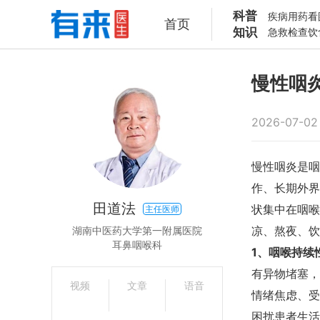
科普
疾病
用药
看
首页
知识
急救
检查
饮
慢性咽
2026-07-02
慢性咽炎是咽
作、长期外界
田道法
状集中在咽喉
主任医师
凉、熬夜、饮
湖南中医药大学第一附属医院
耳鼻咽喉科
1、咽喉持续
有异物堵塞，
视频
文章
语音
情绪焦虑、受
困扰患者生活