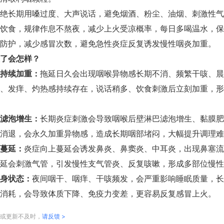
绝长期用嗓过度、大声说话，避免烟酒、粉尘、油烟、刺激性气
饮食，规律作息不熬夜，减少上火受凉概率，每日多喝温水，保
防护，减少感冒次数，避免急性炎症反复诱发慢性咽炎加重。
了会怎样？
持续加重：
拖延日久会出现咽喉异物感长期不消、频繁干咳、晨
、发痒、灼热感持续存在，说话稍多、饮食刺激后立刻加重，形
滤泡增生：
长期炎症刺激会导致咽喉后壁淋巴滤泡增生、黏膜肥
消退，会永久加重异物感，造成长期咽部堵闷，大幅提升调理难
蔓延：
炎症向上蔓延会诱发鼻炎、鼻窦炎、中耳炎，出现鼻塞流
延会刺激气管，引发慢性支气管炎、反复咳嗽，形成多部位慢性
身状态：
夜间咽干、咽痒、干咳频发，会严重影响睡眠质量，长
消耗，会导致体质下降、免疫力变差，更容易反复感冒上火。
或更新不及时，
请反馈 >