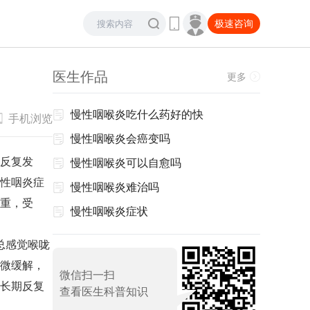
极速咨询
医生作品
更多
慢性咽喉炎吃什么药好的快
手机浏览
慢性咽喉炎会癌变吗
反复发
慢性咽喉炎可以自愈吗
性咽炎症
慢性咽喉炎难治吗
重，受
慢性咽喉炎症状
总感觉喉咙
微缓解，
微信扫一扫
长期反复
查看医生科普知识