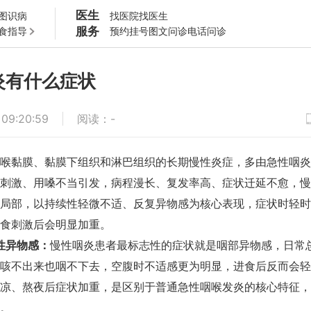
医生
图识病
找医院
找医生
服务
食指导
预约挂号
图文问诊
电话问诊
炎有什么症状
 09:20:59
阅读
：
-
喉黏膜、黏膜下组织和淋巴组织的长期慢性炎症，多由急性咽炎
刺激、用嗓不当引发，病程漫长、复发率高、症状迁延不愈，慢
局部，以持续性轻微不适、反复异物感为核心表现，症状时轻时
食刺激后会明显加重。
性异物感：
慢性咽炎患者最标志性的症状就是咽部异物感，日常
咳不出来也咽不下去，空腹时不适感更为明显，进食后反而会轻
凉、熬夜后症状加重，是区别于普通急性咽喉发炎的核心特征，
。