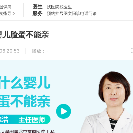
医生
图识病
找医院
找医生
服务
食指导
预约挂号
图文问诊
电话问诊
婴儿脸蛋不能亲
06:20:53
播放
：
-