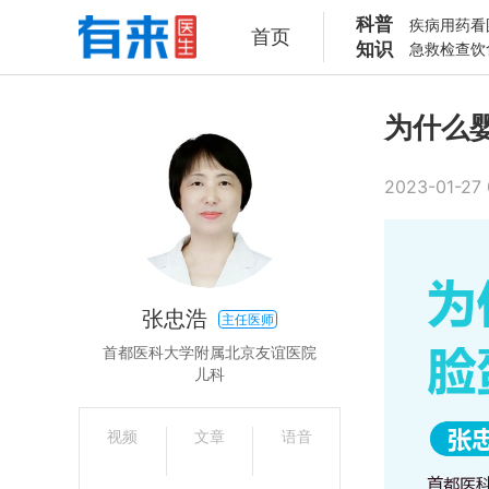
科普
疾病
用药
看
首页
知识
急救
检查
饮
为什么
2023-01-27 
张忠浩
主任医师
首都医科大学附属北京友谊医院
儿科
视频
文章
语音