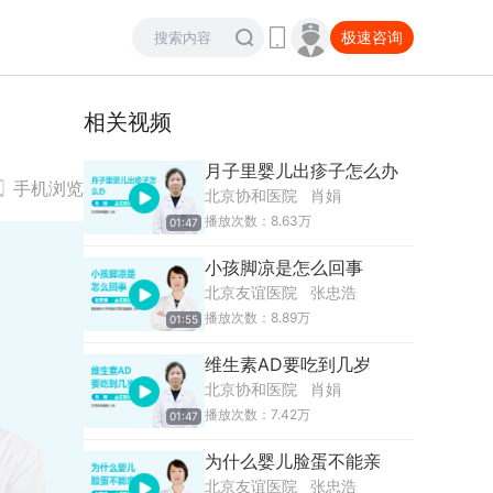
极速咨询
相关视频
月子里婴儿出疹子怎么办
手机浏览
北京协和医院
肖娟
播放次数：
8.63
万
01:47
小孩脚凉是怎么回事
北京友谊医院
张忠浩
播放次数：
8.89
万
01:55
维生素AD要吃到几岁
北京协和医院
肖娟
播放次数：
7.42
万
01:47
为什么婴儿脸蛋不能亲
北京友谊医院
张忠浩