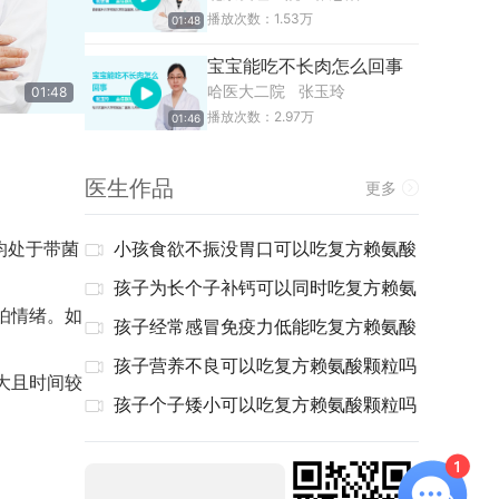
播放次数：
1.53
万
01:48
宝宝能吃不长肉怎么回事
哈医大二院
张玉玲
01:48
播放次数：
2.97
万
01:46
医生作品
更多
均处于带菌
小孩食欲不振没胃口可以吃复方赖氨酸
颗粒吗
孩子为长个子补钙可以同时吃复方赖氨
怕情绪。如
酸颗粒吗
孩子经常感冒免疫力低能吃复方赖氨酸
颗粒吗
孩子营养不良可以吃复方赖氨酸颗粒吗
大且时间较
孩子个子矮小可以吃复方赖氨酸颗粒吗