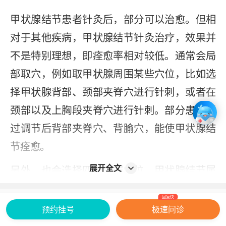
甲状腺结节患者针灸后，部分可以治愈。但相
对于其他疾病，甲状腺结节针灸治疗，效果并
不是特别理想，即痊愈率相对较低。通常会局
部取穴，例如取甲状腺周围某些穴位，比如选
择甲状腺背部、颈部夹脊穴进行针刺，或者在
颈部以及上胸段夹脊穴进行针刺。部分患者通
过调节后背部夹脊穴、背腧穴，能使甲状腺结
节痊愈。
展开全文
另外，也会选择四肢远端穴位，甲状腺结节属
于肝郁气滞或痰凝气结造成，所以需要疏肝、
回复快
活血、化痰。所以会选择某些肝经、胆经上的
预约挂号
极速问诊
穴位，以及丰隆穴进行化痰，血海穴、膈俞穴