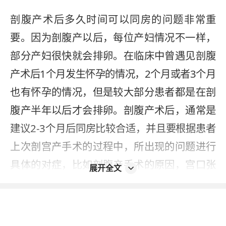
剖腹产术后多久时间可以同房的问题非常重
要。因为剖腹产以后，每位产妇情况不一样，
部分产妇很快就会排卵。在临床中曾遇见剖腹
产术后1个月发生怀孕的情况，2个月或者3个月
也有怀孕的情况，但是较大部分患者都是在剖
腹产半年以后才会排卵。
剖腹产术后，通常是
建议2-3个月后同房比较合适，并且要根据患者
上次剖宫产手术的过程中，所出现的问题进行
具体的对症，比如剖腹产手术的原因，宫口张
展开全文
开情况，是开全以后进行的手术，还是宫口开
到3指以上或者3指以下。如果是开全再做剖腹
产，在术中羊水污染或者是出现一些异常的情