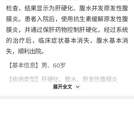
检查，结果显示为肝硬化、腹水并发原发性腹
膜炎。患者入院后，使用抗生素缓解原发性腹
膜炎，并通过保肝药物控制肝硬化，经过系统
的治疗后，临床症状基本消失，腹水基本消
失，顺利出院。
【基本信息】男、60岁
【疾病类型】肝硬化、腹水、原发性腹膜炎
展开全文
【就诊医院】昆明医科大学第一附属医院
【就诊时间】2021年12月
【治疗方案】腹腔穿刺+药物治疗（头孢他啶
+人血白蛋白+促肝细胞生长素）+肠外营养