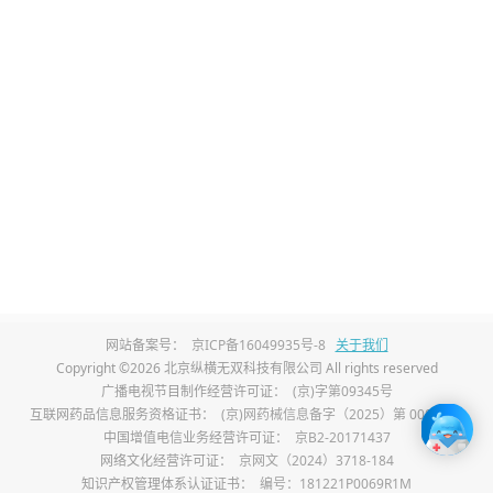
【治疗周期】住院治疗14天，出院后3个月内定
期复查
【治疗效果】临床症状基本消失，腹水基本消
失，顺利出院
一、初次面诊
2021年12月的一天，一位面色苍白的患者到医
院就诊，患者自述，今天早上突然出现肚子疼
网站备案号：
京ICP备16049935号-8
关于我们
的症状，并且伴有恶心，休息一会儿后，肚子
Copyright ©2026 北京纵横无双科技有限公司 All rights reserved
广播电视节目制作经营许可证：
(京)字第09345号
疼的症状更加明显，并且疼痛的范围也逐渐变
互联网药品信息服务资格证书：
(京)网药械信息备字（2025）第 00017 号
大，无法忍受疼痛感后，遂来就诊。经初步检
中国增值电信业务经营许可证：
京B2-20171437
网络文化经营许可证：
京网文（2024）3718-184
查，患者腹膜刺激征呈阳性，腹部CT检查结果
知识产权管理体系认证证书：
编号：181221P0069R1M