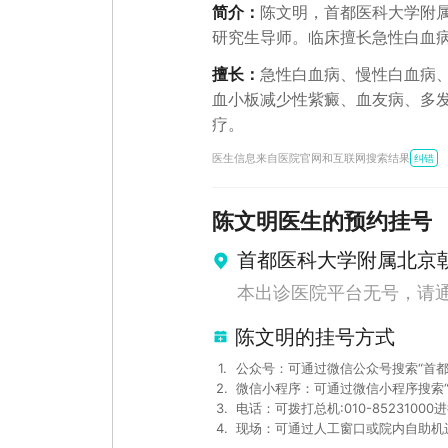
简介：
陈文明，首都医科大学附
研究生导师。临床擅长急性白血
血、地中海贫血、血小板减少性
擅长：
急性白血病、慢性白血病
见疾病的诊断和治疗。现任医学
血小板减少性紫癜、血友病、多
髓瘤网常委、中国医药教育协会
疗。
员骨髓瘤专家委员会副主任委员
医生信息来自医院官网和互联网搜索结果
分会常委、中国临床肿瘤学会抗
纠错
家科技重大专项、国家自然科学基
余篇，主编、主译、参编专著10
陈文明
医生的预约挂号
首都医科大学附属北京
本出诊医院平台无号，请
陈文明的挂号方式
1
.
公众号：可通过微信公众号搜索“首
2
.
微信小程序：可通过微信小程序搜索
3
.
电话：可拨打总机:010-8523100
4
.
现场：可通过人工窗口或院内自助机