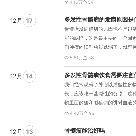
前期一般没有明显的症状，可以
4.16万
54
多发性骨折，低热，关节疼痛等
多发性骨髓瘤的发病原因是
12
月
17
骨髓瘤发病确切的原因也不是很
能的缺陷，这是最主要的一个因
们肿瘤的识别功能减弱了，就容
我们随着年龄的越来越增加，老
5.61万
58
识别异常的淋巴瘤细胞或者是骨
些；第二个就是病毒感染，我们
多发性骨髓瘤饮食需要注意
12
月
14
感染和多发性骨髓瘤发生有一定
我们经常说得了肿瘤以后酸性食
因素、射线、毒素等等都有可能
长，应该吃一些碱性的食物，这
有长期吃一些对人有损伤的药物
物里面的酸和碱确切的讲对血液
生恶变，导致骨髓瘤发生概率增
骨髓瘤不一样，我们说骨髓瘤它
4.40万
93
免疫球蛋白，免疫球蛋白是碱性
碱中和，导致了免疫球蛋白的沉
骨髓瘤能治好吗
12
月
13