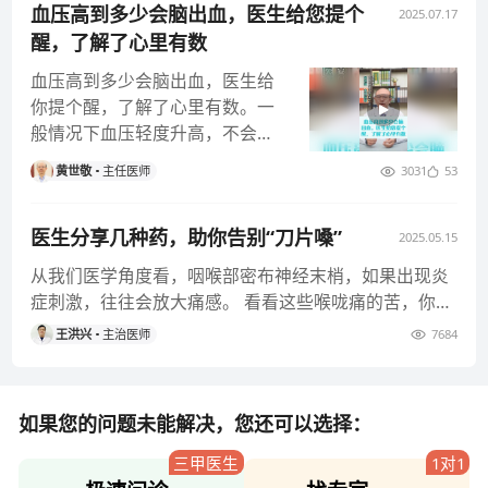
血压高到多少会脑出血，医生给您提个
2025.07.17
醒，了解了心里有数
血压高到多少会脑出血，医生给
你提个醒，了解了心里有数。一
般情况下血压轻度升高，不会引
起血管破裂，但是如果血压达到
黄世敬
主任医师
3031
53
重度高血
医生分享几种药，助你告别“刀片嗓”
2025.05.15
从我们医学角度看，咽喉部密布神经末梢，如果出现炎
症刺激，往往会放大痛感。 看看这些喉咙痛的苦，你是
否也吃过？ 😢 如“
王洪兴
主治医师
7684
如果您的问题未能解决，您还可以选择：
三甲医生
1对1