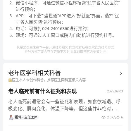
2
.
微信小程序：可通过微信小程序搜索“辽宁省人民医院”
进行预约；
3
.
APP：可下载““盛世通”APP进入“好就医”界面，选择“辽
宁省人民医院”进行预约；
4
.
电话：可拨打024-24016360进行预约；
5
.
现场：可通过人工窗口或院内自助机进行预约挂号。
具星爱医生未在本平台开通挂号服务 向您推荐所在医院官方挂号方式
挂号方式可能会存在更新不及时 具体以医院官方渠道为准
老年医学科相关
科普
医生本人未创作科普，推荐医生同科室相关内容
老人临死前有什么征兆和表现
2025.09.03
老人临死前通常会有一些征兆和表现，如食欲减退、呼
吸变化、肌肉变化、体温下降等，但这些并非绝对，且
因人而异，出现后建议积极
杨伟
主任医师
2.57万
6