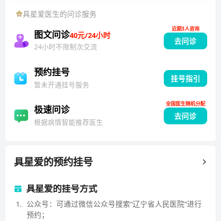
有丰富的临床经验。1996年毕业于锦州医学院医疗专
具星爱
医生的问诊服务
业；2007年毕业于中国医科大学心血管专业，获得硕士
近期3人咨询
学位；2007年起中国医科大学心血管专业博士生在读。
图文问诊
40元/24小时
去问诊
在国家及省级刊物上发表学术论文10余篇。
24小时不限制次交流
预约挂号
挂号指引
暂未开通挂号服务
全国医生随机分配
极速问诊
去问诊
根据病情智能推荐医生
具星爱
的预约挂号
具星爱的挂号方式
1
.
公众号：可通过微信公众号搜索“辽宁省人民医院”进行
预约；