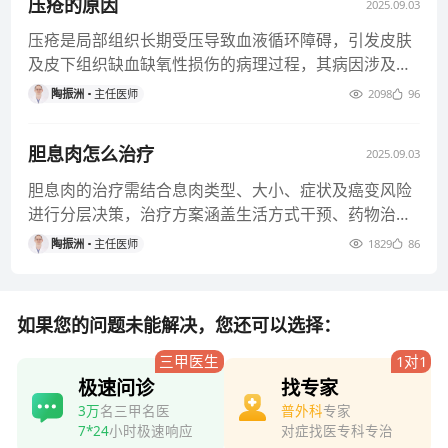
压疮的原因
2025.09.03
压疮是局部组织长期受压导致血液循环障碍，引发皮肤
及皮下组织缺血缺氧性损伤的病理过程，其病因涉及力
学因素等多维度机制，具体
陶振洲
主任医师
2098
96
胆息肉怎么治疗
2025.09.03
胆息肉的治疗需结合息肉类型、大小、症状及癌变风险
进行分层决策，治疗方案涵盖生活方式干预、药物治
疗、内镜微创治疗等维度，具
陶振洲
主任医师
1829
86
如果您的问题未能解决，您还可以选择：
三甲医生
1对1
极速问诊
找专家
3万
名三甲名医
普外科
专家
7*24
小时极速响应
对症找医专科专治