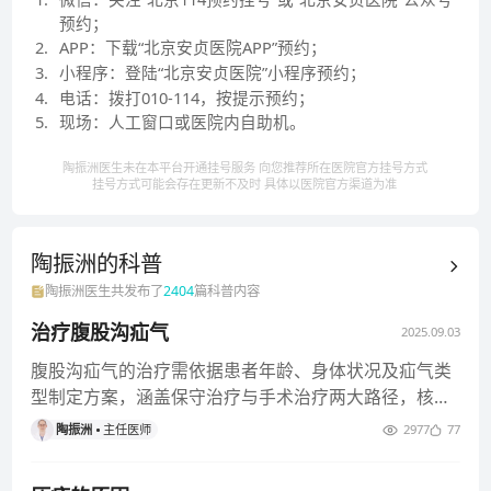
预约；
2
.
APP：下载“北京安贞医院APP”预约；
3
.
小程序：登陆“北京安贞医院”小程序预约；
4
.
电话：拨打010-114，按提示预约；
5
.
现场：人工窗口或医院内自助机。
陶振洲医生未在本平台开通挂号服务 向您推荐所在医院官方挂号方式
挂号方式可能会存在更新不及时 具体以医院官方渠道为准
陶振洲的
科普
陶振洲
医生共发布了
2404
篇科普内容
治疗腹股沟疝气
2025.09.03
腹股沟疝气的治疗需依据患者年龄、身体状况及疝气类
型制定方案，涵盖保守治疗与手术治疗两大路径，核心
目标为修复腹壁缺损并降低
陶振洲
主任医师
2977
77