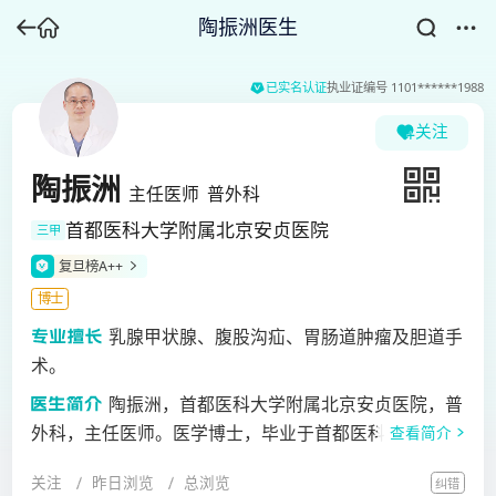
陶振洲医生
已实名认证
执业证编号
1101******1988
关注
陶振洲
主任医师
普外科
首都医科大学附属北京安贞医院
三甲
复旦榜A++
博士
乳腺甲状腺、腹股沟疝、胃肠道肿瘤及胆道手
术。
陶振洲，首都医科大学附属北京安贞医院，普
外科，主任医师。医学博士，毕业于首都医科大学，从
查看简介
事普外科工作十余年，临床经验丰富，擅长乳腺甲状
关注
昨日浏览
总浏览
纠错
腺、腹股沟疝、胃肠道肿瘤及胆道手术。发表论文十余