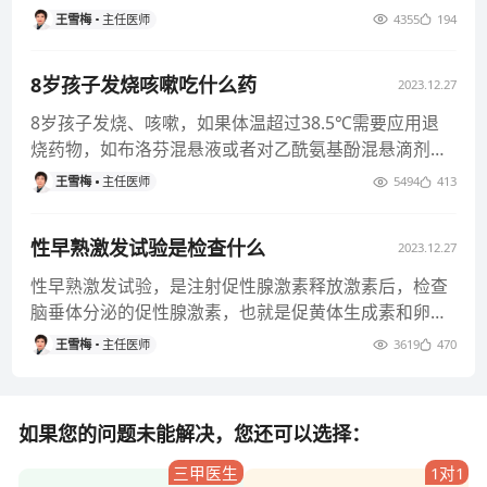
孩子一般不会再长高，或
王雪梅
主任医师
4355
194
8岁孩子发烧咳嗽吃什么药
2023.12.27
8岁孩子发烧、咳嗽，如果体温超过38.5℃需要应用退
烧药物，如布洛芬混悬液或者对乙酰氨基酚混悬滴剂等
退热治疗。如果孩子发
王雪梅
主任医师
5494
413
性早熟激发试验是检查什么
2023.12.27
性早熟激发试验，是注射促性腺激素释放激素后，检查
脑垂体分泌的促性腺激素，也就是促黄体生成素和卵泡
刺激素这两种激素的水平。
王雪梅
主任医师
3619
470
如果您的问题未能解决，您还可以选择：
三甲医生
1对1