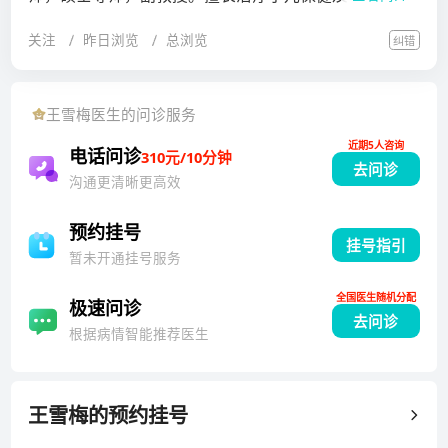
泌疾病，如指导儿童生长发育、预防治疗新生儿佝偻
关注
昨日浏览
总浏览
纠错
病、小儿贫血、小儿微量元素缺乏、小儿生长激素缺乏
等，可诊治小儿肥胖症、性早熟、小儿糖尿病、小儿甲
状腺疾病及常见的青春期相关疾病。
王雪梅
医生的问诊服务
近期5人咨询
电话问诊
310元/10分钟
去问诊
沟通更清晰更高效
预约挂号
挂号指引
暂未开通挂号服务
全国医生随机分配
极速问诊
去问诊
根据病情智能推荐医生
王雪梅
的预约挂号