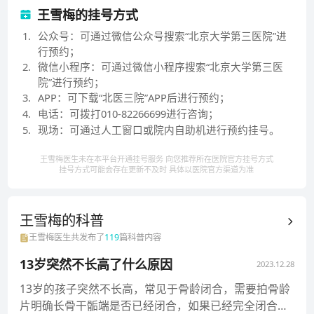
王雪梅的挂号方式
1
.
公众号：可通过微信公众号搜索“北京大学第三医院”进
行预约；
2
.
微信小程序：可通过微信小程序搜索“北京大学第三医
院”进行预约；
3
.
APP：可下载“北医三院”APP后进行预约；
4
.
电话：可拨打010-82266699进行咨询；
5
.
现场：可通过人工窗口或院内自助机进行预约挂号。
王雪梅医生未在本平台开通挂号服务 向您推荐所在医院官方挂号方式
挂号方式可能会存在更新不及时 具体以医院官方渠道为准
王雪梅的
科普
王雪梅
医生共发布了
119
篇科普内容
13岁突然不长高了什么原因
2023.12.28
13岁的孩子突然不长高，常见于骨龄闭合，需要拍骨龄
片明确长骨干骺端是否已经闭合，如果已经完全闭合，