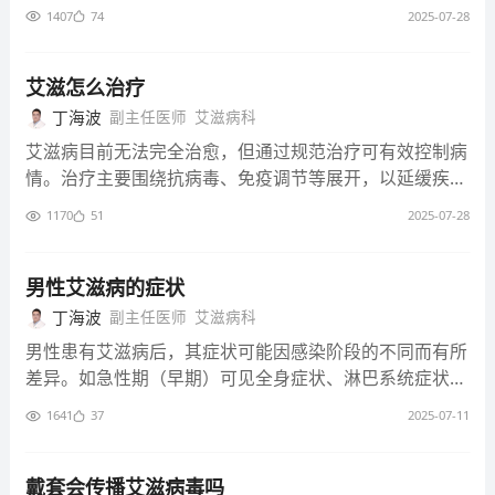
能力。中药可辅助调节免疫，减轻抗病毒药物副作用，提
手，以此延缓病程发展，改善患者生存状况。 1、抗病毒
对疾病，维护尊严。 艾滋病治疗全程，患者需坚定治疗
淋巴结肿大，多为颈部、腋窝或腹股沟处，质地较软、可
1407
74
2025-07-28
高患者生活质量，在HIV综合治疗中起到有益补充作用。
治疗： 作为治疗HIV的关键环节，抗病毒治疗利用特定药
信心，严格遵循医嘱按时按量服药，定期进行病毒载量、
活动，无压痛，这是免疫系统受攻击的早期迹象。 3、艾
5、手术治疗： 当HIV引发严重的器质性病变，如肺部严
物来抑制病毒复制，从而减少体内病毒载量。持续规范开
免疫功能等检查。日常保持良好生活习惯，避免劳累，均
滋病前期： 艾滋病前期，症状渐趋明显。患者免疫力进
重感染形成脓肿、肠道穿孔等，手术治疗成为必要手段。
展抗病毒治疗，可显著降低病毒对免疫系统的损害，助力
艾滋怎么治疗
衡饮食。杜绝高危行为，防止病毒传播，积极配合治疗，
一步下降，开始频繁出现诸如持续性发热、虚弱、盗汗，
手术可清除病变组织，修复受损器官，挽救患者生命，在
免疫系统逐步修复，降低感染几率与并发症风险，有效延
丁海波
副主任医师
艾滋病科
以最佳状态应对疾病。 如何确定是艾滋病 高危行为判
以及体重在3个月内下降10%以上等症状。还可能伴有咳
特定阶段对控制病情、改善患者预后至关重要。 HIV治疗
长患者寿命。 2、免疫调节治疗： HIV会严重破坏人体免
断： 回顾是否有过危险行为，如无保护性行为、共用注
嗽、胸痛、呼吸困难等呼吸道症状，提示身体已难以抵御
艾滋病目前无法完全治愈，但通过规范治疗可有效控制病
后患者务必严格遵循医嘱，持续治疗并定期复诊。医生依
疫系统，免疫调节治疗旨在助力免疫系统重建。一方面，
射器吸毒、接受未经正规检测的输血等。存在此类高危行
病毒及其他病原体侵袭。 4、艾滋病期： 进入艾滋病期，
情。治疗主要围绕抗病毒、免疫调节等展开，以延缓疾病
据病毒载量、免疫指标及身体状况评估疗效，调整治疗方
能够增强机体免疫能力，提升身体抵御病毒及其他病原体
为，感染艾滋病病毒的风险显著增加，需进一步检查确
严重症状全面爆发。因免疫系统严重受损，患者易感染各
进展，提升患者生活质量。建议患者及时就医，配合医生
案。虽HIV难以彻底治愈，但经积极规范治疗，多数患者
的水平。另一方面可调节免疫反应，防止过度免疫引发炎
1170
51
2025-07-28
认。 临床症状观察： 艾滋病急性期可能出现发热、咽
种罕见病原体，引发肺孢子菌肺炎、口腔念珠菌感染等。
进行综合治疗。 1、抗病毒治疗： 这是治疗艾滋病的核
病情可得到有效控制，生活质量得以提升，生存期显著延
症。 3、机会性感染治疗： 由于HIV感染者免疫力低下，
痛、盗汗、呕吐、腹泻、皮疹等症状。进入艾滋病期，会
还会出现恶性肿瘤，如卡波西肉瘤，表现为皮肤或黏膜上
心，通过特定药物抑制艾滋病毒复制，减少体内病毒量。
长。患者应保持积极治疗态度，配合各项治疗措施，以更
极易遭受各种机会性感染。一旦感染发生，必须即刻针对
有各种严重机会性感染和肿瘤表现。但症状不具特异性，
的紫红色斑块或结节，严重影响健康甚至危及生命。 5、
持续进行抗病毒治疗，可有效降低病毒对免疫系统的破
男性艾滋病的症状
好应对疾病。 如何预防HIV 安全性行为： 正确使用质量
感染类型展开治疗。依据不同病原体，采取相应的抗菌、
仅凭症状无法确诊，需结合检测。 实验室检测确诊： 通
终末期： 艾滋病终末期，症状集中体现为多器官功能衰
坏，使患者免疫系统逐步恢复，降低感染和并发症风险，
丁海波
副主任医师
艾滋病科
合格的安全套是关键，全程规范佩戴能有效阻隔HIV传
抗真菌或抗病毒治疗手段，以控制感染症状。 4、并发症
过HIV抗体检测、核酸检测等实验室手段确诊，抗体检测
竭。患者极度消瘦，全身器官功能衰退，出现严重腹泻、
延长患者生命。 2、免疫调节治疗： 艾滋病毒严重损害人
播。避免多性伴行为，减少与高危人群性接触，降低感染
治疗： HIV感染可能引发诸多并发症，如肿瘤、心血管疾
男性患有艾滋病后，其症状可能因感染阶段的不同而有所
是常用初筛方法，阳性结果需进一步做确证试验。核酸检
无法控制的感染，如败血症，以及神经系统症状，如认知
体免疫系统，免疫调节治疗能帮助重建免疫功能。一方面
风险，保障性行为安全。 血液安全防护： 非必要不输血
病等。针对这些并发症，需依据具体病情制定个性化治疗
差异。如急性期（早期）可见全身症状、淋巴系统症状，
测可直接检测病毒，能更早发现感染，精准判断是否感染
障碍、昏迷等。此时身体已无力承受病毒及并发症的双重
增强机体免疫力，提升身体对抗病毒及其他病原体能力。
和使用血制品，医疗操作确保器械严格消毒。不共用牙
方案。借助手术、放化疗等方式对并发症加以干预，防止
无症状期（潜伏期）可能无明显症状，艾滋病期可见全身
艾滋病。
打击，生命垂危。 日常生活中若有高危行为，应密切关
另一方面调节免疫反应，避免过度免疫引发炎症，利于免
1641
37
2025-07-11
刷、剃须刀等易致血液接触物品，防止因血液交叉感染HI
病情恶化。 5、营养支持治疗： 合理的营养支持对HIV患
症状、呼吸系统症状等，具体如下： 1、急性期（早
注身体变化，哪怕症状轻微也不可掉以轻心。定期进行艾
疫系统恢复正常运转。 3、机会性感染治疗： 艾滋病患者
V。 母婴阻断干预： 感染HIV的女性备孕或孕期，应及时
者相对重要，通过科学调配饮食，保证患者摄入充足的蛋
期）： 全身症状：发热、乏力、盗汗、体重减轻等。 淋
滋病检测，早发现早治疗。一旦确诊，积极配合治疗，遵
免疫力低下，易发生各种机会性感染。一旦出现，需及时
接受规范抗病毒治疗。分娩时选择剖宫产，产后避免母乳
白质、维生素及矿物质等营养物质，有助于增强患者体
巴系统症状：淋巴结肿大，常见于颈部、腋窝和腹股沟等
戴套会传播艾滋病毒吗
循医嘱，保持良好生活习惯，增强自身抵抗力，延缓病情