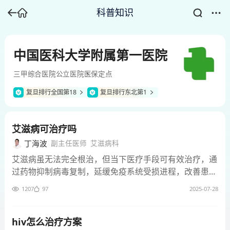
科普知识
中国医科大学附属第一医院
三甲
综合医院
公立医院
医保定点
复旦排行全国第18
复旦排行东北第1
艾滋病可治疗吗
丁海波
副主任医师
艾滋病科
艾滋病虽无法完全根治，但当下医疗手段可有效治疗，通
过药物抑制病毒复制，延缓免疫系统受损进程，改善患者
生活质量。多方面治疗举措能在一定程度上控制病情，让
1207
97
2025-07-28
患者正常生活，治疗意义重大。 1、早期感染阶段： 早期
感染艾滋病治疗效果较为可观，此时病毒刚入侵，免疫系
统受损尚不严重。及时启动高效抗逆转录病毒治疗，可快
hiv怎么治疗方案