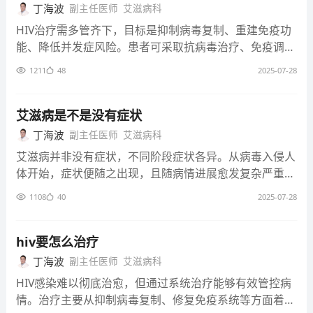
速抑制病毒复制，部分患者免疫系统甚至能恢复至接近正
丁海波
副主任医师
艾滋病科
常水平，极大降低疾病进展风险，长期维持健康状态的可
HIV治疗需多管齐下，目标是抑制病毒复制、重建免疫功
能性高。 2、病毒潜伏时期： 在艾滋病病毒潜伏阶段，治
能、降低并发症风险。患者可采取抗病毒治疗、免疫调节
疗同样可行。即便病毒处于相对隐匿状态，持续进行抗病
治疗等措施，经综合治疗后大多能有效控制病情。 1、抗
毒治疗能持续抑制病毒活性，防止其大量复制攻击免疫细
1211
48
2025-07-28
病毒治疗： 遵医嘱运用特定药物，作用于HIV病毒复制的
胞。患者需严格按医嘱服药，就能长时间稳定病情，减少
关键环节。这些药物通过口服或注射进入人体，能有效降
机会性感染和并发症的发生几率。 3、免疫系统受损期：
低病毒载量，延缓病情进展，从根本上控制HIV感染，为
艾滋病是不是没有症状
当免疫系统因艾滋病受损，治疗依旧关键。虽不能让免疫
后续治疗创造有利条件，是整个治疗方案的核心部分。
丁海波
副主任医师
艾滋病科
系统完全复原，但借助药物可减缓免疫功能下降速度。通
2、免疫调节治疗： HIV严重破坏人体免疫系统，免疫调
过治疗机会性感染、增强营养支持等手段，能缓解患者不
艾滋病并非没有症状，不同阶段症状各异。从病毒入侵人
节治疗致力于恢复和增强免疫功能。通过调节免疫细胞活
适症状，提高生活质量，延长生存时间。 4、复杂并发症
体开始，症状便随之出现，且随病情进展愈发复杂严重。
性，促进免疫细胞生成，提升机体对病毒及其他病原体的
出现时： 若艾滋病患者出现复杂并发症，综合治疗可改
了解这些症状，有助于早发现、早治疗，对控制病情意义
抵抗能力，降低感染风险，帮助患者身体更好地应对病毒
1108
40
2025-07-28
善状况。针对如严重肺部感染、恶性肿瘤等并发症，采用
重大。 1、急性期： 感染艾滋病进入急性期，有症状表
侵袭。 3、机会性感染治疗： HIV感染者免疫力低下，易
抗感染、抗肿瘤等多学科联合治疗方式。尽管治疗难度增
现。通常在感染后2-4周，患者会出现发热，体温可达3
发生各种机会性感染。针对不同类型感染，如细菌、真菌
大，但合理干预仍能在一定程度上控制病情，减轻患者痛
8℃左右，还伴有咽痛、盗汗、呕吐、腹泻、皮疹等症
hiv要怎么治疗
或病毒感染，在医生指导下采用相应治疗手段。通过有效
苦，提升生存质量。 5、终末期阶段： 艾滋病发展至终末
状。这些症状类似感冒或流感，易被忽视，但却是免疫系
丁海波
副主任医师
艾滋病科
控制感染，缓解症状，减轻患者痛苦，防止病情因并发症
期，仍有治疗方案。此时主要以缓解患者痛苦为目的，通
统初次与病毒抗争的外在表现。 2、无症状期： 无症状期
恶化。 4、中医辅助治疗： 中医从整体观念出发，利用中
HIV感染难以彻底治愈，但通过系统治疗能够有效管控病
过姑息治疗，如控制疼痛、改善呼吸等，让患者在生命最
并非真的毫无症状，此阶段病毒在体内持续复制，免疫系
药调理、针灸等方法，改善患者体质，增强身体自我修复
情。治疗主要从抑制病毒复制、修复免疫系统等方面着
后阶段相对舒适。且还需进行心理关怀，帮助患者平静面
统逐步受损。虽多数患者无明显不适，但部分人可能出现