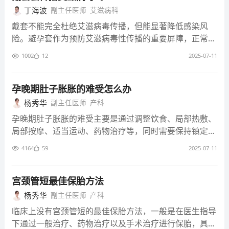
针对感染类型进行治疗。针对不同病原体，遵医嘱采取相
喂养，通过系列措施最大程度降低母婴传播几率，守护新
质，提升免疫力，改善身体整体状况。 尽管HIV无法被完
部位。 消化系统症状：食欲减退、恶心呕吐、腹泻等。
丁海波
副主任医师
艾滋病科
发展，降低并发症风险。 艾滋病没有症状如何处理 及时
应抗菌、抗真菌或抗病毒治疗措施，以控制感染症状，减
生儿健康。
全根治，但只要积极接受治疗，患者的病情能够得到有效
皮肤和黏膜症状：皮疹，可能出现在胸部、背部或面部，
检测确诊： 即便无症状，若有过高危行为，应尽快进行
轻患者痛苦。 4、并发症治疗： 艾滋病可能引发多种并发
戴套不能完全杜绝艾滋病毒传播，但能显著降低感染风
控制。坚持规范治疗，大多数患者的生存期可显著延长，
伴有瘙痒感；黏膜疹，如口腔黏膜、舌部出现红色或出血
艾滋病检测。可选择正规医疗机构或疾控中心，通过HIV
症，如肿瘤、心血管疾病等。针对这些并发症，需根据具
险。避孕套作为预防艾滋病毒性传播的重要屏障，正常使
生活质量也会得到提升。定期复诊，严格遵循医嘱调整治
性斑点。 神经系统症状：头痛、头晕等。 2、无症状期
抗体检测、核酸检测等，明确是否感染。早发现早治疗，
体病情制定治疗方案。通过手术、放化疗等手段，对并发
用时防护效果显著，然而在多种特殊情况下，仍存在病毒
疗方案，对有效应对疾病、降低疾病对生活的不良影响极
（潜伏期）： 此期可持续数年甚至十年以上，期间患者
1002
12
2025-07-11
对控制病情极为关键。 启动规范治疗： 一旦确诊，即便
症进行干预，防止病情恶化，保障患者身体机能。 5、中
传播的可能。 从避孕套的防护机制来看，其材质（乳胶
为关键。 HIV有什么危害 免疫系统受损： HIV主要攻击人
可能没有任何明显的临床症状，但病毒仍在体内持续复制
无症状，也需遵循医嘱，及时启动高效抗逆转录病毒治
医辅助治疗： 中医在艾滋病治疗中可发挥辅助作用，部
或聚氨酯）能够物理性隔绝含有艾滋病毒的精液、阴道分
体免疫系统中的CD4+T淋巴细胞，随着病毒不断复制，C
并损伤免疫系统。不过，部分患者可能出现轻微症状，如
疗。按时按量服药，抑制病毒复制，保护免疫系统，降低
分中药能调节患者身体机能，增强免疫力，减轻抗病毒药
泌物等体液，避免病毒与人体黏膜组织直接接触。在正确
孕晚期肚子胀胀的难受怎么办
D4+T淋巴细胞数量持续下降，人体免疫功能逐步削弱，
发热、疲劳、失眠、体重下降、食欲不振、肌肉疼痛等。
发病风险，提高生活质量。 定期复查监测： 治疗期间定
物副作用。且中医的针灸、推拿等疗法，可缓解患者不适
操作且避孕套质量合格的前提下，全程规范使用可有效阻
杨秀华
副主任医师
产科
无法有效抵御外界病原体入侵，从而极易感染各种疾病，
此外，还可能出现口腔疱疹、皮疹、指甲变形等皮肤症
期复查，包括病毒载量、CD4+T淋巴细胞计数等指标。医
症状，提高患者生活舒适度。 艾滋病虽无法根治，但经
挡艾滋病毒，大量研究数据表明，规范使用避孕套能将艾
如肺炎、结核病等，健康防线崩塌。 引发多种并发症：
状，以及频繁的尿路感染、生殖器溃疡等性传播疾病症
孕晚期肚子胀胀的难受主要是通过调整饮食、局部热敷、
生依据结果调整治疗方案，确保治疗效果，及时发现潜在
积极治疗，患者病情可得到良好控制。坚持规范治疗，多
滋病毒的性传播风险降低约80%，为预防艾滋病毒传播筑
在免疫系统被严重破坏后，患者会并发多种严重疾病。神
状。 3、艾滋病期： 全身症状：持续发热、体重明显下
局部按摩、适当运动、药物治疗等，同时需要保持镇定，
问题并处理。
数患者能显著延长生存期，生活质量也能得到提升。定期
起一道坚实防线。 但避孕套使用不当会严重削弱防护效
经系统方面可能出现认知障碍、痴呆等，消化系统会遭受
降、消瘦等。 呼吸系统症状：呼吸急促、咳嗽、胸痛
避免过度紧张、焦虑，以免导致不适症状更明显。 1、调
复查，遵医嘱调整治疗方案，有助于更好应对疾病，降低
果。比如，在性行为开始后才匆忙佩戴，或结束前过早取
4164
59
2025-07-11
肠道感染、腹泻等折磨，肿瘤发生率也大幅上升，如卡波
等，严重时可能出现痰中带血。 消化系统症状：严重腹
整饮食： 孕晚期肚子胀胀的难受可能是孕妇进食的食物
疾病对生活的影响。 如何预防艾滋 安全性行为： 坚持正
下，都可能使含有病毒的体液接触到人体黏膜组织。此
西肉瘤等，极大影响患者生活质量，甚至危及生命。
泻、恶心呕吐、食欲极度下降等。 神经系统症状：记忆
种类过多，或者一次性进食过多产气性食物，如豆类、牛
确使用质量合格的安全套，能有效阻隔艾滋病病毒传播。
外，若选择的避孕套尺寸不合适，过紧容易导致破裂，过
力减退、注意力不集中、头痛、失眠，甚至可能出现昏
奶等，从而导致肚子胀气，此时不需要特殊治疗，一段时
宫颈管短最佳保胎方法
避免与多个性伴侣发生性行为，减少感染风险。定期进行
松则可能发生滑落，这些情况都会让艾滋病毒获得可乘之
迷、偏瘫等严重症状。 皮肤和黏膜症状：皮肤可能变得
间内可自行缓解，平时注意避免一次性进食过多，可少食
杨秀华
副主任医师
产科
性健康检查，以便及时发现问题并采取措施，维护自身及
机，增加感染风险。同时，使用前未仔细检查避孕套是否
更加苍白，或出现紫斑、红斑等异常色素沉积；口腔溃
多餐，饮食宜清淡易消化。 2、局部热敷： 还可能是因为
伴侣健康。 血液管理： 杜绝非法卖血、输血行为，确保
存在破损、过期，也会使防护失效。 性行为过程中的复
临床上没有宫颈管短的最佳保胎方法，一般是在医生指导
疡、牙龈出血等口腔症状也可能出现。 需要注意的是，
休息时空调直吹肚子，导致肚子着凉，从而表现为肚子胀
临床用血来源正规、检测合格。避免不必要的注射、纹
杂性也会影响防护效果。某些特殊的性行为方式，如肛
下通过一般治疗、药物治疗以及手术治疗进行保胎，具体
以上症状并非每个男性艾滋病患者都会出现，且症状的出