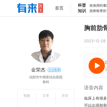
科普
疾病
用药
看
首页
知识
急救
检查
饮
胸前肋
2023-12-28 
金荣杰
主任医师
沈阳市中西医结合医院
骨科
语音内容
视频
文章
语音
临床上有很多
可以出现肋骨