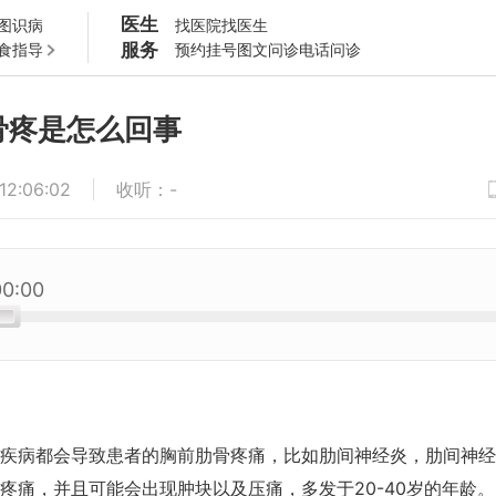
医生
图识病
找医院
找医生
服务
食指导
预约挂号
图文问诊
电话问诊
骨疼是怎么回事
12:06:02
收听
：
-
00:00
疾病都会导致患者的胸前肋骨疼痛，比如肋间神经炎，肋间神经
疼痛，并且可能会出现肿块以及压痛，多发于20-40岁的年龄