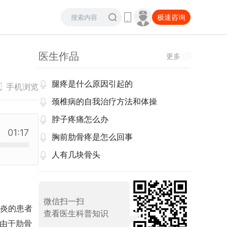
极速咨询
医生作品
更多
腿疼是什么原因引起的
手机浏览
颈椎病的自我治疗方法和体操
脖子疼痛怎么办
01:17
胸前肋骨疼是怎么回事
人有几块骨头
微信扫一扫
炎的患者
查看医生科普知识
。由于肋骨