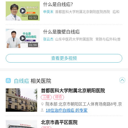
什么是白线疝？
申英末
首都医科大学附属北京朝阳医院西院 疝和
02:52
腹壁外科
什么是腹壁白线疝
张云杰
山东中医药大学附属医院 胃肠与疝外科(普
01:56
外科)
查看更多视频
白线疝
相关医院
首都医科大学附属北京朝阳医院
三级
综合
院本部:北京市朝阳区工人体育场南路8号,京
西院区:石景山区京原路5号
18
位治疗白线疝 的专家
北京市昌平区医院