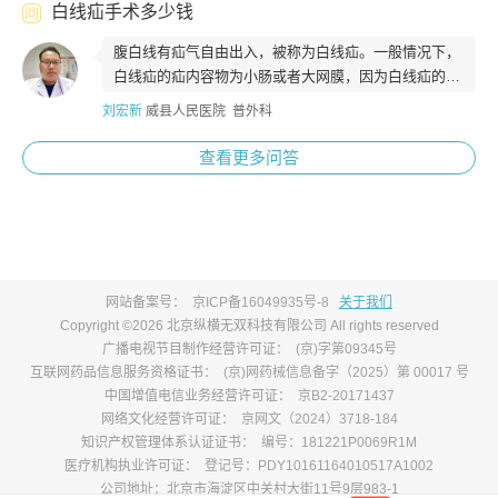
白线疝手术多少钱
腹白线有疝气自由出入，被称为白线疝。一般情况下，
白线疝的疝内容物为小肠或者大网膜，因为白线疝的疝
环比较小，容易引起坎顿。一旦确诊以后...
刘宏新
威县人民医院 普外科
查看更多问答
网站备案号：
京ICP备16049935号-8
关于我们
Copyright ©2026 北京纵横无双科技有限公司 All rights reserved
广播电视节目制作经营许可证：
(京)字第09345号
互联网药品信息服务资格证书：
(京)网药械信息备字（2025）第 00017 号
中国增值电信业务经营许可证：
京B2-20171437
网络文化经营许可证：
京网文（2024）3718-184
知识产权管理体系认证证书：
编号：181221P0069R1M
医疗机构执业许可证：
登记号：PDY10161164010517A1002
公司地址：北京市海淀区中关村大街11号9层983-1