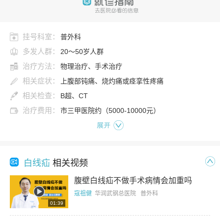
挂号科室：
普外科
多发人群：
20～50岁人群
治疗方法：
物理治疗、手术治疗
相关症状：
上腹部钝痛、烧灼痛或痉挛性疼痛
相关检查：
B超、CT
治疗费用：
市三甲医院约（5000-10000元）
展开
白线疝
相关视频
腹壁白线疝不做手术病情会加重吗
寇祖健
华润武钢总医院 普外科
01:39