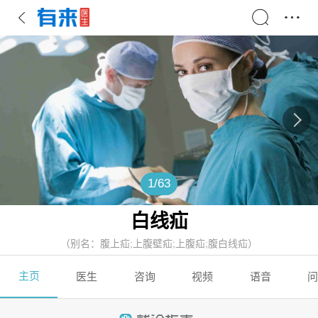
1
/
63
白线疝
（别名：腹上疝;上腹壁疝;上腹疝;腹白线疝）
主页
医生
咨询
视频
语音
问