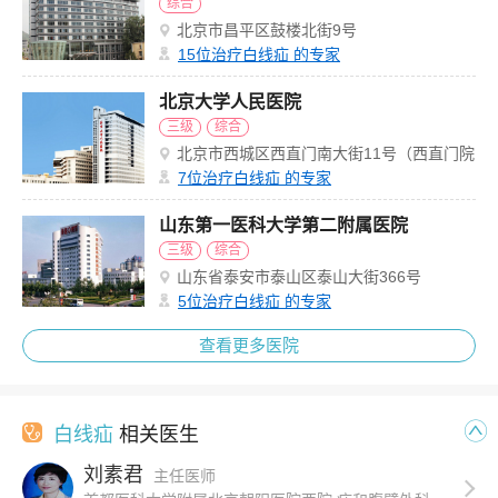
综合
北京市昌平区鼓楼北街9号
15
位治疗白线疝 的专家
北京大学人民医院
三级
综合
北京市西城区西直门南大街11号（西直门院
区）
7
位治疗白线疝 的专家
山东第一医科大学第二附属医院
三级
综合
山东省泰安市泰山区泰山大街366号
5
位治疗白线疝 的专家
查看更多医院
白线疝
相关医生
刘素君
主任医师