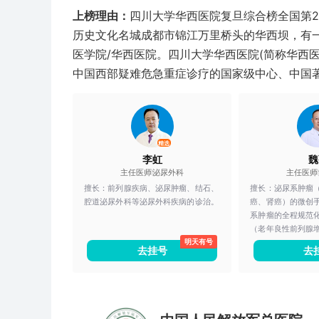
瘤遗传咨询、妇科
上榜理由：
四川大学华西医院复旦综合榜全国第
治疗等，确保患者
患者治疗受益，帮
历史文化名城成都市锦江万里桥头的华西坝，有
得到生育机会等等
医学院/华西医院。四川大学华西医院(简称华西医
中国西部疑难危急重症诊疗的国家级中心、中国
精选
李虹
魏
主任医师
泌尿外科
主任医师
擅长：
前列腺疾病、泌尿肿瘤、结石、
擅长：
泌尿系肿瘤
腔道泌尿外科等泌尿外科疾病的诊治。
癌、肾癌）的微创
系肿瘤的全程规范
（老年良性前列腺
明天有号
尿道微创手术治疗
去挂号
去