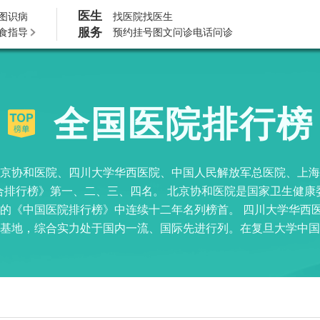
医生
图识病
找医院
找医生
服务
食指导
预约挂号
图文问诊
电话问诊
全国医院排行榜
京协和医院、四川大学华西医院、中国人民解放军总医院、上海
综合排行榜》第一、二、三、四名。 北京协和医院是国家卫生健
的《中国医院排行榜》中连续十二年名列榜首。 四川大学华西
基地，综合实力处于国内一流、国际先进行列。在复旦大学中国
专科前三、20个前五、30个前十。 中国人民解放军总医院是
一流军队医院迈进的大型现代化综合医院，是全国百姓放心示范
 上海交通大学医学院附属瑞金医院是一所集医疗、教学、科研
术力量雄厚、特色专科突出，尤其在血液内科、心血管内科、肾