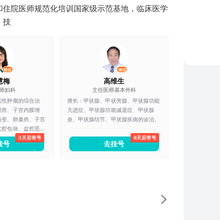
和住院医师规范化培训国家级示范基地，临床医学
、技
精选
精选
慧梅
高维生
师
妇科
主任医师
基本外科
恶性肿瘤的综合治
擅长：
甲状腺、甲状旁腺、甲状腺功能
膜癌、子宫内膜增
亢进症、甲状腺功能减退症、甲状腺
病变、卵巢癌、子宫
炎、甲状腺结节、甲状腺疾病的诊治。
盆腔包块、盆腔恶性
3天后有号
6天后有号
；子宫内膜癌及子宫
挂号
去挂号
包括保育手术治
、术后恢复快、住院
盆腔恶性肿瘤的开腹
减灭肿瘤，达到手术
助治疗、延长复发间
的生活质量等；妇科
疗、靶向治疗和免疫
子检测的妇科恶性肿