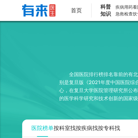
科普
疾病
用药
看
首页
知识
急救
检查
饮
全国医院排行榜排名靠前的有北
别是复旦版《2021年度中国医院
心，在复旦大学医院管理研究所公布
的医学科学研究和技术创新的国家级
连续12年名列全国第二，其中12个
防护、医学救援于一体，向建设世界
些诊断治疗技术达到国际先进水平。
医院榜单
按科室找
按疾病找
按专科找
百年的深厚底蕴。医院学科齐全、技