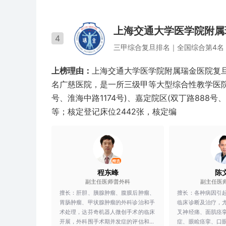
治疗。
上海交通大学医学院附属
4
三甲
综合
复旦排名｜
全国综合第4名
上榜理由：
上海交通大学医学院附属瑞金医院复旦
名广慈医院，是一所三级甲等大型综合性教学医院。
号、淮海中路1174号)、嘉定院区(双丁路888号、
等；核定登记床位2442张，核定编
精选
程东峰
陈
副主任医师
普外科
副主任医
擅长：
肝胆、胰腺肿瘤、腹膜后肿瘤、
擅长：
各种病因引
胃肠肿瘤、甲状腺肿瘤的外科诊治和手
临床诊断及治疗，
术处理，达芬奇机器人微创手术的临床
叉神经痛、面肌痉
开展，外科围手术期并发症的评估和处
症、眼睑痉挛、口