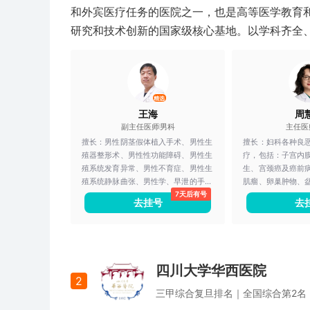
和外宾医疗任务的医院之一，也是高等医学教育
研究和技术创新的国家级核心基地。以学科齐全
精选
王海
周
副主任医师
男科
主任医
擅长：
男性阴茎假体植入手术、男性生
擅长：
妇科各种良
殖器整形术、男性性功能障碍、男性生
疗，包括：子宫内
殖系统发育异常、男性不育症、男性生
生、宫颈癌及癌前
殖系统静脉曲张、男性学、早泄的手术
肌瘤、卵巢肿物、
7天后有号
治疗、勃起功能障碍的药物治疗，精索
肿瘤等的手术治疗
去挂号
去
静脉曲张，输精管复通等显微手术治
颈癌的微创手术（
疗。
疗），手术创伤小
日数短；卵巢癌、
肿瘤减灭术，彻底
切净，利于术后辅
四川大学华西医院
隔、提高肿瘤患者
2
恶性肿瘤的化学治
三甲
综合
复旦排名｜
全国综合第2名
治疗，以及基于分