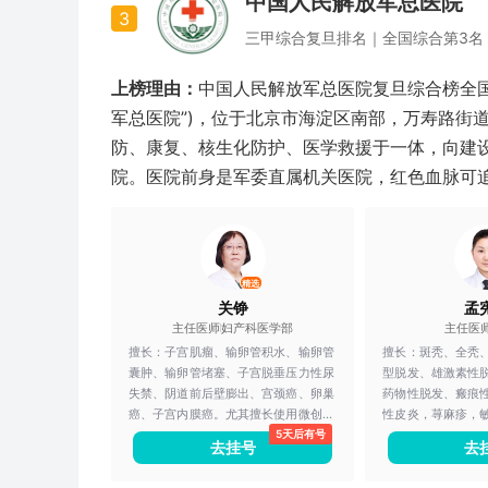
中国人民解放军总医院
3
三甲
综合
复旦排名｜
全国综合第3名
上榜理由：
中国人民解放军总医院复旦综合榜全国
军总医院”)，位于北京市海淀区南部，万寿路街
防、康复、核生化防护、医学救援于一体，向建
院。医院前身是军委直属机关医院，红色血脉可追
精选
关铮
孟
主任医师
妇产科医学部
主任医
擅长：
子宫肌瘤、输卵管积水、输卵管
擅长：
斑秃、全秃
囊肿、输卵管堵塞、子宫脱垂压力性尿
型脱发、雄激素性
失禁、阴道前后壁膨出、宫颈癌、卵巢
药物性脱发、瘢痕
癌、子宫内膜癌。尤其擅长使用微创手
性皮炎，荨麻疹，
5天后有号
段如经阴道手术、腹腔镜及宫腔镜诊治
白癜风、银屑病、
去挂号
去
妇科疾病，特别是应用腔镜技术进行子
播疾病。
宫内膜癌、宫颈癌及早期卵巢癌等手术