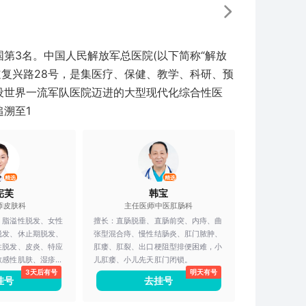
第3名。中国人民解放军总医院(以下简称“解放
道复兴路28号，是集医疗、保健、教学、科研、预
设世界一流军队医院迈进的大型现代化综合性医
溯至1
精选
精选
宪芙
韩宝
师
皮肤科
主任医师
中医肛肠科
、脂溢性脱发、女性
擅长：
直肠脱垂、直肠前突、内痔、曲
脱发、休止期脱发、
张型混合痔、慢性结肠炎、肛门脓肿、
性脱发、皮炎、特应
肛瘘、肛裂、出口梗阻型排便困难，小
敏感性肌肤、湿疹、
儿肛瘘、小儿先天肛门闭锁。
3天后有号
明天有号
痤疮、毛囊炎、性传
挂号
去挂号