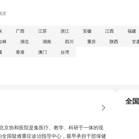
南京
东
广西
江苏
浙江
安徽
江西
福建
吉林
湖北
湖南
四川
重庆
陕西
甘
藏
香港
澳门
台湾
全国
。北京协和医院是集医疗、教学、科研于一体的现
的全国疑难重症诊治指导中心，最早承担干部保健