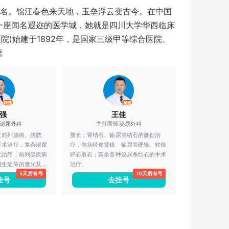
恶性肿瘤的保留生育
2名。锦江春色来天地，玉垒浮云变古今。在中国
治疗的精准化，增进
助年轻妇科肿瘤患者
一座闻名遐迩的医学城，她就是四川大学华西临床
。
院)始建于1892年，是国家三级甲等综合医院、
著
精选
精选
强
王佳
泌尿外科
主任医师
泌尿外科
（前列腺癌、膀胱
擅长：
肾结石、输尿管结石的微创治
手术治疗，复杂泌尿
疗，包括经皮肾镜、输尿管硬镜、软镜
化治疗，前列腺疾病
碎石取石；其余各种泌尿系结石的手术
增生症等的激光及经
治疗。
5天后有号
10天后有号
）。
挂号
去挂号