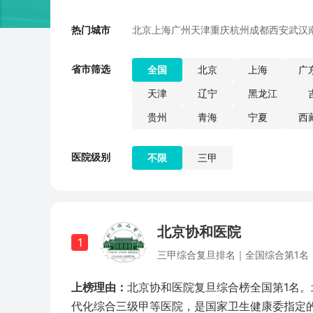
热门城市
北京
上海
广州
天津
重庆
杭州
成都
西安
武汉
省市筛选
全国
北京
上海
广
天津
辽宁
黑龙江
贵州
青海
宁夏
西
医院级别
不限
三甲
北京协和医院
1
三甲
综合
复旦排名｜
全国综合第1名
上榜理由：
北京协和医院复旦综合榜全国第1名
代化综合三级甲等医院，是国家卫生健康委指定