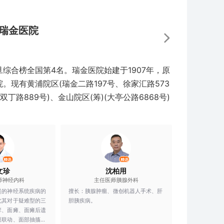
瑞金医院
综合榜全国第4名。瑞金医院始建于1907年，原
现有黄浦院区(瑞金二路197号、徐家汇路573
双丁路889号)、金山院区(筹)(大亭公路6868号)
精选
精选
文珍
沈柏用
师
神经内科
主任医师
胰腺外科
起的神经系统疾病的
擅长：
胰腺肿瘤、微创机器人手术、肝
尤其对于疑难型的三
胆胰疾病。
挛、面瘫、面瘫后遗
眼联动、面部抽搐、