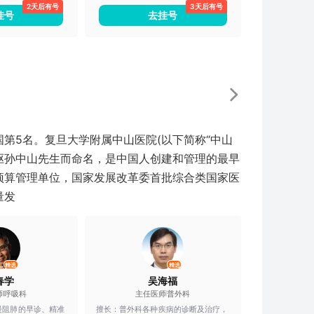
2天后有号
3天后有号
痛、梅杰综合征、儿
挂号
去挂号
痫、癫痫大发作、癫
麻痹等神经系统常见
病的临床康复诊治都
诣和独到见解。
第5名。复旦大学附属中山医院(以下简称“中山
先驱孙中山先生而命名，是中国人创建和管理的最早
预算管理单位，国家发展改革委首批综合类国家医
量发
精选
精选
春学
吴海福
师
呼吸科
主任医师
普外科
慢阻肺的早诊、精准
擅长：
普外科各种疾病的诊断及治疗，