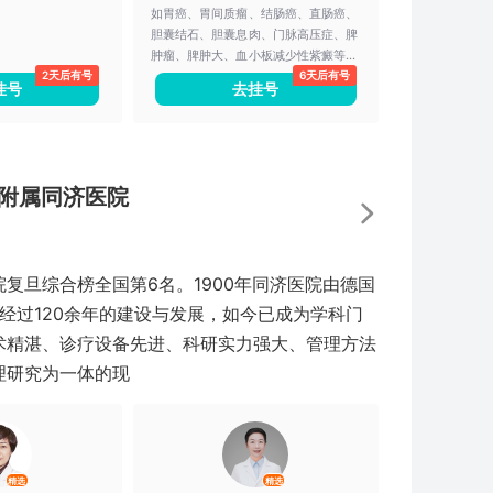
如胃癌、胃间质瘤、结肠癌、直肠癌、
胆囊结石、胆囊息肉、门脉高压症、脾
肿瘤、脾肿大、血小板减少性紫癜等，
2天后有号
6天后有号
尤其擅长肥胖和2型糖尿病的腹腔镜手
挂号
去挂号
术治疗。
附属同济医院
复旦综合榜全国第6名。1900年同济医院由德国
，经过120余年的建设与发展，如今已成为学科门
术精湛、诊疗设备先进、科研实力强大、管理方法
理研究为一体的现
精选
精选