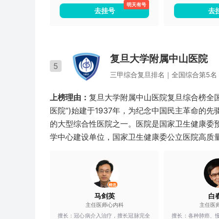
明天有号
理，恶性肿瘤的综合治疗等。
带状疱疹后遗神经
去挂号
去
童癫痫、难治性癫
痫小法做、面神经
病、多发病、疑难
有着较深的医学造
复旦大学附属中山医院
5
三甲
综合
复旦排名｜
全国综合第5名
上榜理由：
复旦大学附属中山医院复旦综合榜全国
医院”)始建于1937年，为纪念中国民主革命的
的大型综合性医院之一。医院是国家卫生健康委
学中心建设单位，国家卫生健康委公立医院高质
精选
马剑英
白
主任医师
心内科
主任医
擅长：
冠心病介入治疗，擅长冠脉完全
擅长：
各种肺癌、