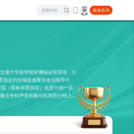
极速咨询
交通大学医学院附属瑞金医院等，分
康委指定的全国疑难重症诊治指导中
医院（简称华西医院）也是中国一流
最佳专科声誉和最佳医院排行榜上，
集医、教、研、防、保健、康复、核生化
医院、全军为部队服务先进医院，一
为一体的三级甲等综合性医院，有着
脏内科等学科方面颇具特色。