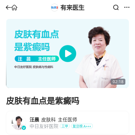
有来医生
02:18
皮肤有血点是紫癜吗
汪晨
皮肤科
主任医师
中日友好医院
三甲
复旦榜
A+++