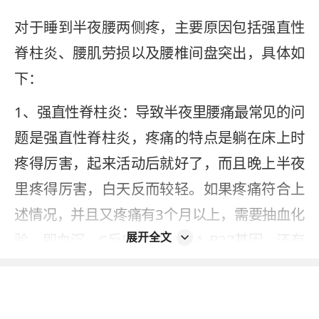
对于睡到半夜腰两侧疼，主要原因包括强直性
脊柱炎、腰肌劳损以及腰椎间盘突出，具体如
下：
1、强直性脊柱炎：导致半夜里腰痛最常见的问
题是强直性脊柱炎，疼痛的特点是躺在床上时
疼得厉害，起来活动后就好了，而且晚上半夜
里疼得厉害，白天反而较轻。如果疼痛符合上
述情况，并且又疼痛有3个月以上，需要抽血化
展开全文
验，即血沉、C反应蛋白、HLA-B27基因，还有
骶下关节核磁，从而排除有无强直性脊柱炎引
起的睡到半夜腰的两侧疼痛的问题；