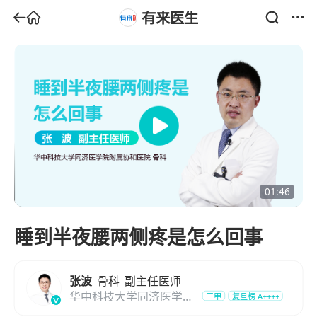
有来医生
01:46
睡到半夜腰两侧疼是怎么回事
张波
骨科
副主任医师
华中科技大学同济医学院
三甲
复旦榜
A++++
附属协和医院