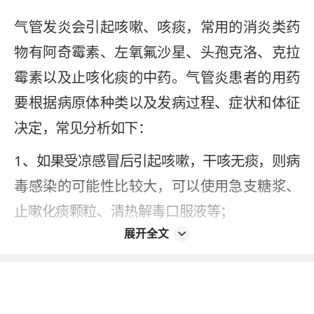
气管发炎会引起咳嗽、咳痰，常用的消炎类药
物有阿奇霉素、左氧氟沙星、头孢克洛、克拉
霉素以及止咳化痰的中药。气管炎患者的用药
要根据病原体种类以及发病过程、症状和体征
决定，常见分析如下：
1、如果受凉感冒后引起咳嗽，干咳无痰，则病
毒感染的可能性比较大，可以使用急支糖浆、
止嗽化痰颗粒、清热解毒口服液等；
展开全文
2、如果出现咳嗽且咳大量黄痰，则要使用左氧
氟沙星、阿奇霉素或者头孢克洛等药物进行抗
菌治疗；