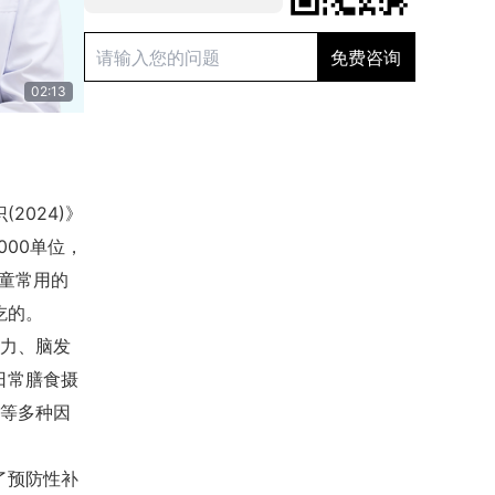
02:13
2024)》
000单位，
儿童常用的
吃的。
力、脑发
日常膳食摄
等多种因
了预防性补