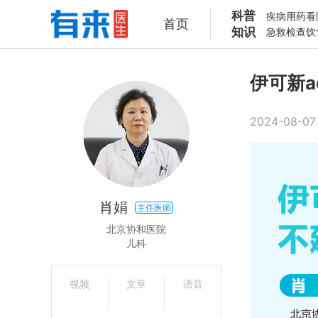
科普
疾病
用药
看
首页
知识
急救
检查
饮
伊可新
2024-08-07 
肖娟
主任医师
北京协和医院
儿科
视频
文章
语音