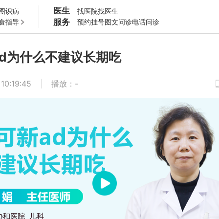
医生
图识病
找医院
找医生
服务
食指导
预约挂号
图文问诊
电话问诊
ad为什么不建议长期吃
10:19:45
播放
：
-