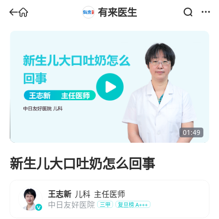
有来医生
01:49
新生儿大口吐奶怎么回事
王志新
儿科
主任医师
中日友好医院
三甲
复旦榜
A+++