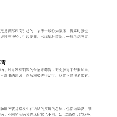
一定是胃部疾病引起的，临床一般称为腹痛，胃疼时腰也
牵涉腰部神经，引起腰痛。出现这种情况，一般考虑与胃肠
养胃
食物，对胃没有刺激的食物来养胃，避免肠胃不舒服加重。
胃不舒服的原因，然后积极进行治疗。肠胃不舒服通常有明
结肠病应该是指发生在结肠的疾病的总称，包括结肠炎、细
病，不同的疾病其临床症状也不同。1、结肠炎：结肠炎一