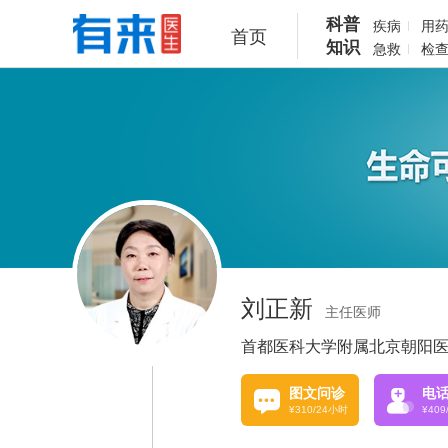
科普
疾病
用
首页
知识
急救
检
刘正新
主任医师
首都医科大学附属北京朝阳
图文问诊
电
¥310/24小时
¥40