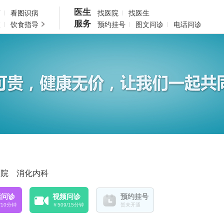
医生
药
看图识病
找医院
找医生
服务
查
饮食指导
预约挂号
图文问诊
电话问诊
医院 消化内科
话问诊
视频问诊
预约挂号
9/10分钟
￥509/15分钟
暂未开通