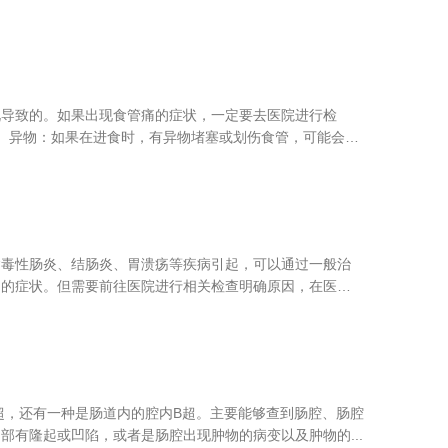
况导致的。如果出现食管痛的症状，一定要去医院进行检
、异物：如果在进食时，有异物堵塞或划伤食管，可能会出
病毒性肠炎、结肠炎、胃溃疡等疾病引起，可以通过一般治
多的症状。但需要前往医院进行相关检查明确原因，在医生
超，还有一种是肠道内的腔内B超。主要能够查到肠腔、肠腔
部有隆起或凹陷，或者是肠腔出现肿物的病变以及肿物的...