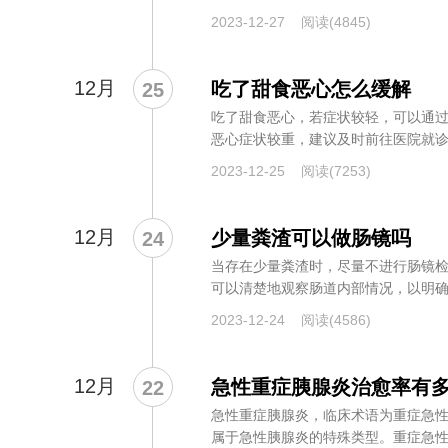
般...
2023-12-27
阅读(4845)
12月
吃了甜食恶心怎么缓解
25
吃了甜食恶心，若症状较轻，可以通
恶心症状较重，建议及时前往医院就诊
不...
2023-12-25
阅读(7253)
12月
少量粪渣可以做肠镜吗
24
当存在少量粪渣时，尽量不进行肠镜
可以清楚地观察肠道内部情况，以明
出无...
2023-12-24
阅读(4586)
12月
急性重症胰腺炎治愈率有
22
急性重症胰腺炎，临床术语为重症急
属于急性胰腺炎的特殊类型。重症急