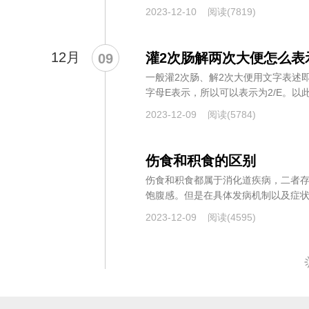
物、长...
2023-12-10
阅读(7819)
12月
灌2次肠解两次大便怎么表
09
一般灌2次肠、解2次大便用文字表述
字母E表示，所以可以表示为2/E。以此
2023-12-09
阅读(5784)
伤食和积食的区别
伤食和积食都属于消化道疾病，二者
饱腹感。但是在具体发病机制以及症状
由...
2023-12-09
阅读(4595)