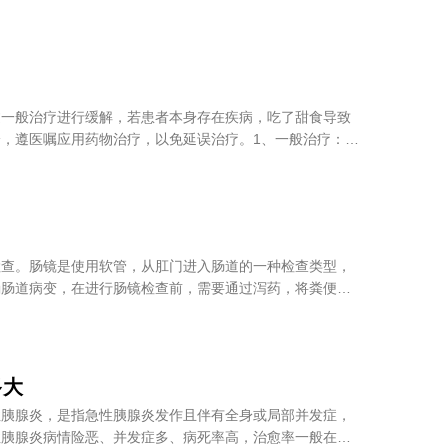
过一般治疗进行缓解，若患者本身存在疾病，吃了甜食导致
，遵医嘱应用药物治疗，以免延误治疗。1、一般治疗：若
检查。肠镜是使用软管，从肛门进入肠道的一种检查类型，
确肠道病变，在进行肠镜检查前，需要通过泻药，将粪便排
多大
性胰腺炎，是指急性胰腺炎发作且伴有全身或局部并发症，
性胰腺炎病情险恶、并发症多、病死率高，治愈率一般在