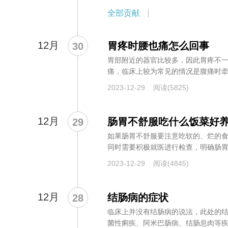
全部贡献
12月
胃疼时腰也痛怎么回事
30
胃部附近的器官比较多，因此胃疼不
痛，临床上较为常见的情况是腹痛时
道疾病...
2023-12-29
阅读(5825)
12月
肠胃不舒服吃什么饭菜好
29
如果肠胃不舒服要注意吃软的、烂的
同时需要积极就医进行检查，明确肠
确诱...
2023-12-29
阅读(4845)
12月
结肠病的症状
28
临床上并没有结肠病的说法，此处的
菌性痢疾、阿米巴肠病、结肠息肉等疾