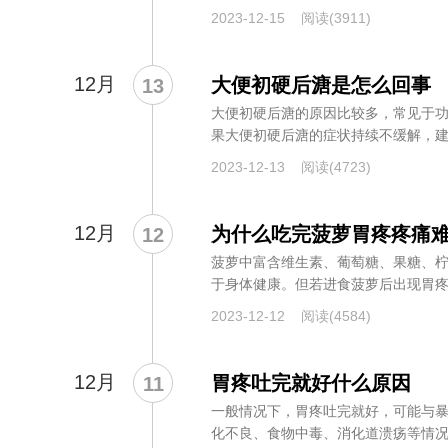
质、位...
2023-12-15
阅读(3911)
12月
大便初硬后溏是怎么回事
13
大便初硬后溏的原因比较多，常见于
果大便初硬后溏的症状持续不缓解，建
激...
2023-12-13
阅读(4723)
12月
为什么吃完菠萝胃疼疼痛
12
菠萝中富含维生素、葡萄糖、果糖、
于身体健康。但若进食菠萝后出现胃
胃肠...
2023-12-12
阅读(4584)
12月
胃疼吐完就好什么原因
11
一般情况下，胃疼吐完就好，可能与
化不良、食物中毒、消化道溃疡等情