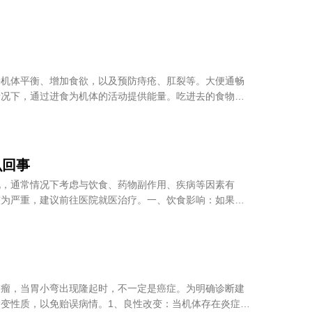
持机体平衡、增加食欲，以及预防痔疮、肛裂等。大便通畅
情况下，通过进食为机体的活动提供能量。吃进去的食物通
么回事
况，通常情况下考虑与饮食、药物副作用、疾病等因素有
较为严重，建议前往医院就医治疗。一、饮食影响：如果进
肿瘤，当胃小弯出现隆起时，不一定是癌症。为明确诊断建
变性质，以免贻误病情。1、良性改变：当机体存在炎症，