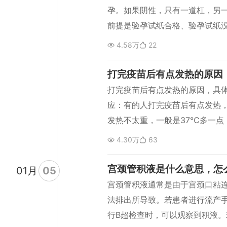
验指标的异常，可能存在炎症但
孕。如果阴性，只有一道杠，另
提高自身免疫力，提高乳酸杆菌
前提是验孕试纸合格、验孕试纸没
体的能力，可给予乳酸杆菌胶囊
纸要求沾到尿里拿出来，再等待
4.58万
22
杠。先会出现第一道杠，即C杠
说明验孕试纸使用的方式合格，
打完疫苗后有点发热的原因
间，第二道杠才能出现。如果等
打完疫苗后有点发热的原因，具体
没有怀孕。 但是如果测的试纸连
应：有的人打完疫苗后有点发热
孕，只能说明没有使用正确或者
发热不太重，一般是37℃多一点
需要重测或者到医院去检测。 有
性，自然就好了，此类情况也可
4.30万
63
书，把整个试纸扔到尿里，就不
就是一过性的疫苗过敏类似反应
同时有合格的试剂，还得会用、
有人有轻微发热。上述都是打完
宫颈管积液是什么意思，怎
01
月
05
一些不良反应。此类人可能用别
宫颈管积液通常是由于宫颈口粘
外，有的人若是鸡蛋过敏，或对
法排出所导致。若患者进行流产
易发生上述情况； 2、紧张：还
行B超检查时，可以观察到积液
类人打完疫苗就难受、害怕，发