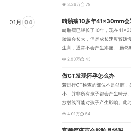
性炎症导致宫颈口出现炎症，造
3.36万
79
热。给此类人抽血化验，可能都
畅。 若年轻女性出现宫颈管积液
有，此类人就是紧张导致的发热。
激子宫收缩的药物，使怀孕组织
畸胎瘤10多年41×30mm
01
月
04
意是否有感冒。若有感冒症状就
脱落并促进子宫收缩，压迫宫口扩
畸胎瘤已经长了10年，现在41×
水、睡觉、休息，到第2天再观
现严重的腹痛，则说明排出不畅
胎瘤会长大，但是成长速度较缓
热睡不好觉。 此时可以吃泰诺(
出。若老年女性存在积液，应排
生育，通常不会产生疼痛。 虽然
察。若睡醒了，情绪也好了，也
属于良性，但并非将来不会发生恶
2.80万
43
大。
岁后，则会产生恶变可能性。畸
成分通常容易发生恶变。当发现
做CT发现怀孕怎么办
手术治疗，其大小超过41mm时
若进行CT检查的部位不是盆腔，
小，并非所有孩子都会产生畸形。
放射线可能对孩子产生影响。此
以CT刚结束时通常要进行避孕。
4.01万
54
检查，要根据时间判断CT当天与
不能发现怀孕的情况下，受精卵较
宫颈癌疫苗会影响月经吗