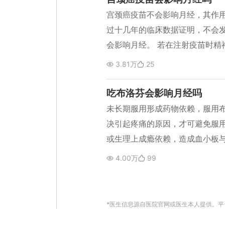
小。 如果在2-3个月时做CT影
宫颈癌疫苗不会影响月经，其作
一旦进行流产，需要考虑相关风
过十几年的临床数据证明，不会
孩子，甚至可能出现不孕的问题
会影响月经。 若在注射疫苗时精
经产生影响。若经历重大的精神
3.81万
25
经，出现月经提前、闭经或月经突
宫颈癌疫苗本身的性质、药理作
吃布洛芬会影响月经吗
苗未出现影响月经的副作用。所
未长期服用形成药物依赖，服用
题，应检查是否由其它的原因造
决引起疼痛的原因，才可避免服
或生理上成瘾依赖，造成血小板与
因通常为原发或继发痛经，可造
4.00万
99
剧疼痛。此外，还会伴随腰酸腿
若存在盆腔炎症，应解决盆腔炎
喝热水、喝红糖水、艾灸以及服
*医生信息源自医院官网或医生本人提供。
药，均可解决痛经的问题。