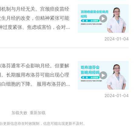
响较大，应与医生交流是否能留下。
用机制与月经无关。宫颈癌疫苗经
险，如下次怀孕无法保证是健康的
发生月经的改变，但精神紧张可能
。
神过度紧张、焦虑或害怕，会对月
打击，焦虑或悲痛等也会影响月
2024-01-04
然停止，均与精神因素相关。 从
用以及临床数据观察，宫颈癌的疫
以可以放心使用疫苗，若出现问
布洛芬通常不会影响月经。但要解
成。
用。长期服用布洛芬可能出现心理
白细胞的下降。 服用布洛芬的原
成经血逆流，导致盆腔的炎症而加
2024-01-04
痛、下腹疼、喜暖、怕凉等表现。
症的问题。痛经可以用热水泡脚、
加载失败
重新加载
用活血化瘀的中药，甚至服用避孕
平台更新信息存在时效限制，信息可能出现更新不及时。