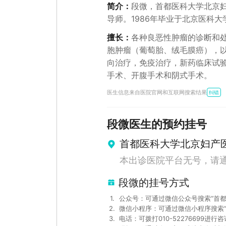
简介：
段微，首都医科大学北京
导师。1986年毕业于北京医科
业获硕士学位。长期从事妇产科
擅长：
各种良恶性肿瘤的诊断和
疗方面具有丰富经验。擅长各种
胞肿瘤（葡萄胎、绒毛膜癌），
癌、输卵管癌、滋养细胞肿瘤（
向治疗，免疫治疗，新药临床试验
理。精通妇科各种良恶性肿瘤手
手术、开腹手术和阴式手术。
瘤化疗，晚期恶性肿瘤的综合治疗方面经验丰富。 出诊时间
医生信息来自医院官网和互联网搜索结果
（3楼特需门诊）
纠错
段微
医生的预约挂号
首都医科大学北京妇产
本出诊医院平台无号，请
段微的挂号方式
1
.
公众号：可通过微信公众号搜索“首
2
.
微信小程序：可通过微信小程序搜索
3
.
电话：可拨打010-52276699进行