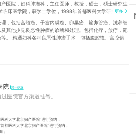
妇产医院，妇科肿瘤科，主任医师，教授，硕士，硕士研究生
大学临床医学院，获学士学位，1998年首都医科大学研究生毕
更多
临床、教学及科研工作，在妇科良恶性疾病诊断、手术及放化
处理，包括宫颈癌、子宫内膜癌、卵巢癌、输卵管癌、滋养细
良恶性肿瘤的诊断和处理，包括宫颈癌、子宫内膜癌、卵巢
以及其他少见良恶性肿瘤的诊断和处理。包括化疗，放疗，靶
葡萄胎、绒毛膜癌），以及其他少见良恶性肿瘤的诊断和处
等。 精通妇科各种良恶性肿瘤手术，包括腹腔镜、宫腔镜
术，包括腹腔镜、宫腔镜手术、开腹手术和阴式手术，恶性肿
：北京妇产医院西院区周五上午
医院
第一执业
通过医院官方渠道挂号。
都医科大学北京妇产医院”进行预约；
“首都医科大学北京妇产医院”进行预约；
咨询；