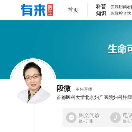
科普
疾病
用药
看
首页
知识
急救
检查
饮
段微
主任医师
首都医科大学北京妇产医院
妇科肿瘤
图文问诊
电
暂未开通
暂未