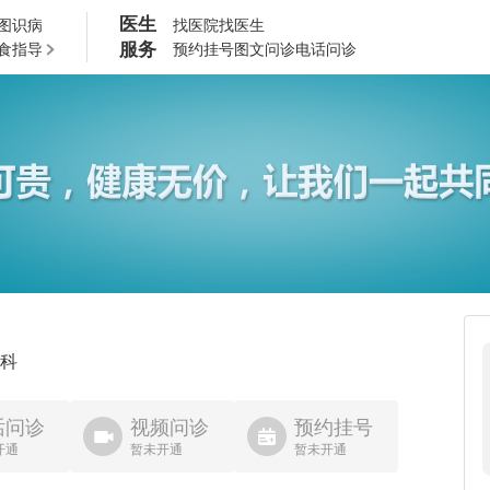
医生
图识病
找医院
找医生
服务
食指导
预约挂号
图文问诊
电话问诊
科
话问诊
视频问诊
预约挂号
开通
暂未开通
暂未开通