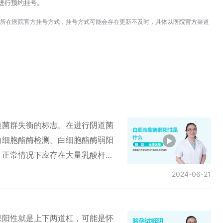
进行预约挂号。
所在医院官方挂号方式，挂号方式可能会存在更新不及时，具体以医院官方渠道
道菌群失衡的标志。在进行阴道菌
白细胞酯酶检测。白细胞酯酶弱阳
，正常情况下应存在大量乳酸杆
说明阴道中间存在杂菌、致病菌、
2024-06-21
的表现可能有白带多、痒或白带脓
以确定致病菌的具体类型，给予针
且未出现身体不适，仅出现此项化
果阳性就是上下两道杠，可能是怀