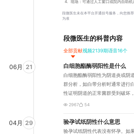
4
.
现场：可通过人工窗口或院内自助机
段微医生未在本平台开通挂号服务，向您推荐
为准
段微
医生的科普内容
全部贡献
视频
2139
期
语音
16
个
白细胞酯酶弱阳性是什么
06
月
21
白细胞酯酶弱阳性为阴道炎或阴
群分析，如白带分析时通常进行
性证明阴道的正常菌群受到破坏
菌。白细胞增加为炎症的表现，
2967
54
病毒或滴虫等致病微生物。炎症
样、水样。 此时需行进一步检查
验孕试纸阴性什么意思
04
月
29
对性的治疗。若无法确定致病菌
验孕试纸阴性代表没有怀孕。如