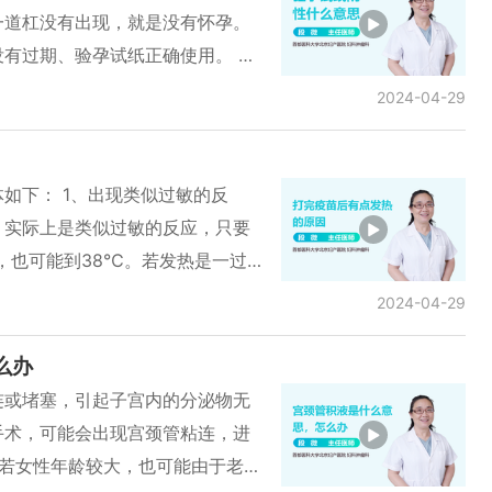
症状较轻。患者应改善阴道环境，
一道杠没有出现，就是没有怀孕。
的数量以增加抵抗异常细菌、病原
有过期、验孕试纸正确使用。 试
等药物。
一段时间，看什么时候出现两道
2024-04-29
，相当于是一个标准，出现这道杠
可以相信这个结果。再等一段时
一段时间第二道杠没有出现，说明
如下： 1、出现类似过敏的反
一道杠都没看见，不是说明没怀
，实际上是类似过敏的反应，只要
试纸不合格。如果一道杠都没有，
，也可能到38℃。若发热是一过
些女性不太会用，也不好好看说明
以接受。因为打完疫苗后发热可能
2024-04-29
好测验。所以要使用正确的方法，
，有的人起皮疹，有的人红肿，也
会看。
疫苗后，比较常发现的、常发生的
么办
的疫苗时，也会有上述情况。此
连或堵塞，引起子宫内的分泌物无
其他比较多的东西过敏，也比较容
手术，可能会出现宫颈管粘连，进
有的人打完疫苗后发热是紧张，此
。若女性年龄较大，也可能由于老年
热也没有理由，也不一定是真的发