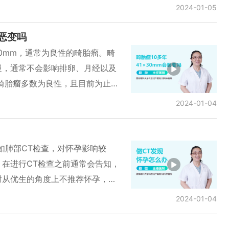
成粘连而导致子宫内分泌物排出不
2024-01-05
没有改变，此类人可能连过敏都没
，可能需使用益母草、催产素等刺
 因此，打完疫苗后发热时需要注
或刮宫后未脱落完全的组织尽可能
会恶变吗
好好治疗，若没有感冒症状就喝
张，以使积液排出。 但若患者出
30mm，通常为良性的畸胎瘤。畸
察是否发热，不能因为打完疫苗后发
，可能需进行手术扩张以使组织排
慢，通常不会影响排卵、月经以及
酚麻美敏片)等感冒药，睡好觉再观
除癌症等疾病再进行积极的检查。
畸胎瘤多数为良性，且目前为止均
不紧张了，也不发热了，则问题不
变。年龄较大时，即通常超过40
2024-01-04
胎瘤有很多成分，其中的鳞状上皮
畸胎瘤且年龄较大时，应尽早接受
则能够进行手术。
如肺部CT检查，对怀孕影响较
在进行CT检查之前通常会告知，
时从优生的角度上不推荐怀孕，所
 若已经怀孕，但在未知时进行CT
2024-01-04
末次月经的关系。若在6周之内即
小，即使进行CT检查影响也较