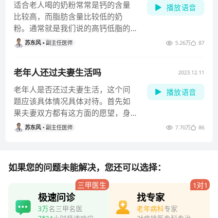
适合老人喝的奶粉常常是钙的含量
播放语音
比较高，而脂肪含量比较低的奶
粉。通常就是我们说的高钙低脂的
奶粉，这时因为老年人的钙的吸收
苏东风
副主任医师
5.26万
87
往
老年人还过夫妻生活吗
2023.12.11
老年人是否还过夫妻生活，这个问
播放语音
题应该具体情况具体对待。首先如
果夫妻双方都有这方面的愿望，身
体状况允许，那么即使罹患了高血
苏东风
副主任医师
7.70万
86
如果您的问题未能解决，您还可以选择：
三甲医生
1对1
极速问诊
找专家
3万
名三甲名医
老年病科
专家