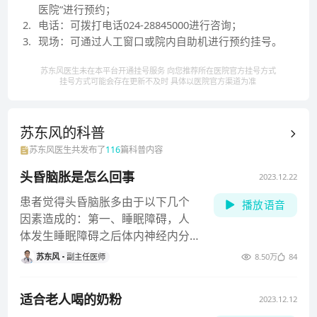
医院”进行预约；
2
.
电话：可拨打电话024-28845000进行咨询；
3
.
现场：可通过人工窗口或院内自助机进行预约挂号。
苏东风医生未在本平台开通挂号服务 向您推荐所在医院官方挂号方式
挂号方式可能会存在更新不及时 具体以医院官方渠道为准
苏东风的
科普
苏东风
医生共发布了
116
篇科普内容
头昏脑胀是怎么回事
2023.12.22
患者觉得头昏脑胀多由于以下几个
播放语音
因素造成的：第一、睡眠障碍，人
体发生睡眠障碍之后体内神经内分
泌的功能出现紊乱，自我调节功能
苏东风
副主任医师
8.50万
84
适合老人喝的奶粉
2023.12.12