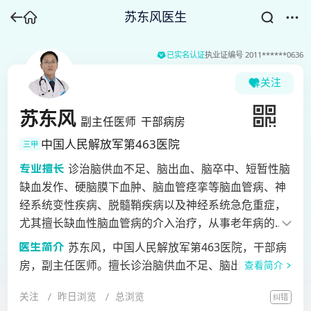
苏东风医生
已实名认证
执业证编号
2011******0636
关注
苏东风
副主任医师
干部病房
中国人民解放军第463医院
三甲
诊治脑供血不足、脑出血、脑卒中、短暂性脑
缺血发作、硬脑膜下血肿、脑血管痉挛等脑血管病、神
经系统变性疾病、脱髓鞘疾病以及神经系统急危重症，
尤其擅长缺血性脑血管病的介入治疗，从事老年病的预
防和治疗。
苏东风，中国人民解放军第463医院，干部病
房，副主任医师。擅长诊治脑供血不足、脑出血、脑卒
查看简介
中、短暂性脑缺血发作、硬脑膜下血肿、脑血管痉挛等
关注
昨日浏览
总浏览
纠错
脑血管病、神经系统变性疾病、脱髓鞘疾病以及神经系